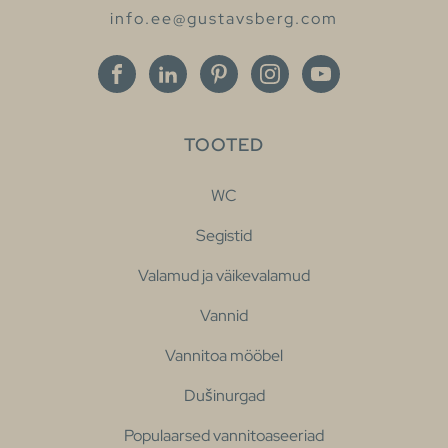
info.ee@gustavsberg.com
TOOTED
WC
Segistid
Valamud ja väikevalamud
Vannid
Vannitoa mööbel
Dušinurgad
Populaarsed vannitoaseeriad