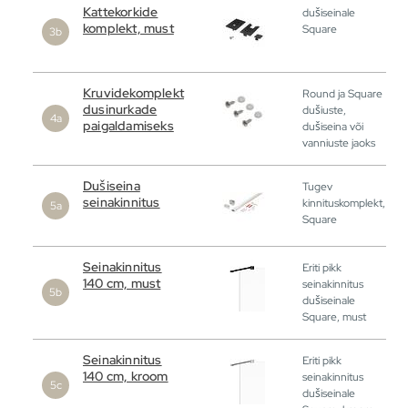
Kattekorkide
dušiseinale
komplekt, must
Square
Kruvidekomplekt
Round ja Square
dusinurkade
dušiuste,
paigaldamiseks
dušiseina või
vanniuste jaoks
Dušiseina
Tugev
seinakinnitus
kinnituskomplekt,
Square
Seinakinnitus
Eriti pikk
140 cm, must
seinakinnitus
dušiseinale
Square, must
Seinakinnitus
Eriti pikk
140 cm, kroom
seinakinnitus
dušiseinale