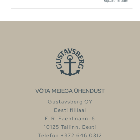
Square, kroom
VÕTA MEIEGA ÜHENDUST
Gustavsberg OY
Eesti filliaal
F. R. Faehlmanni 6
10125 Tallinn, Eesti
Telefon +372 646 0312