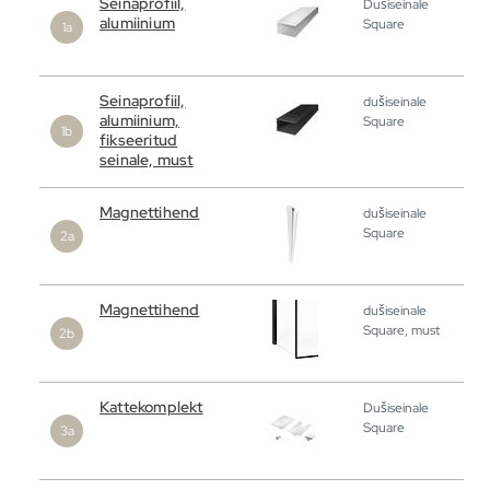
Seinaprofiil,
Dušiseinale
alumiinium
Square
Seinaprofiil,
dušiseinale
alumiinium,
Square
fikseeritud
seinale, must
Magnettihend
dušiseinale
Square
Magnettihend
dušiseinale
Square, must
Kattekomplekt
Dušiseinale
Square