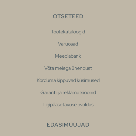
OTSETEED
Tootekataloogid
Varuosad
Meediabank
Võta meiega ühendust
Korduma kippuvad küsimused
Garantii ja reklamatsioonid
Ligipääsetavuse avaldus
EDASIMÜÜJAD