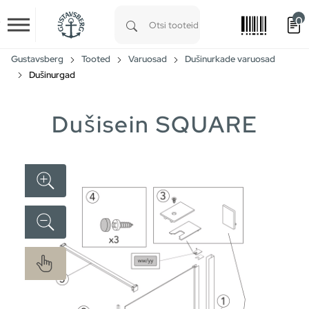
0
Skip to main content
Type 1 or more characters for results.
Gustavsberg
Tooted
Varuosad
Dušinurkade varuosad
Dušinurgad
Dušisein SQUARE