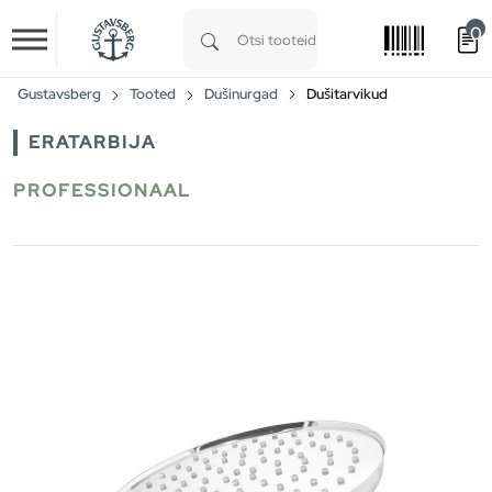
0
Skip to main content
Type 1 or more characters for results.
Gustavsberg
Tooted
Dušinurgad
Dušitarvikud
ERATARBIJA
PROFESSIONAAL