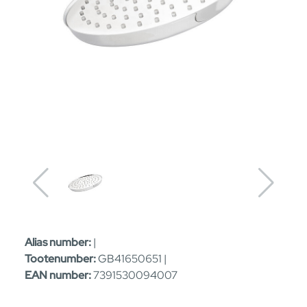
Alias number:
|
Tootenumber:
GB41650651 |
EAN number:
7391530094007