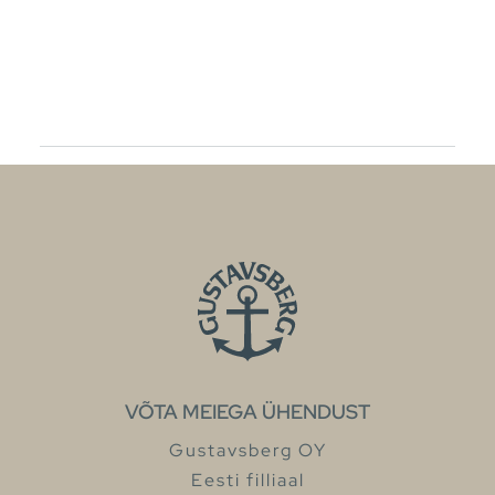
VÕTA MEIEGA ÜHENDUST
Gustavsberg OY
Eesti filliaal