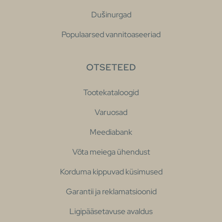
Dušinurgad
Populaarsed vannitoaseeriad
OTSETEED
Tootekataloogid
Varuosad
Meediabank
Võta meiega ühendust
Korduma kippuvad küsimused
Garantii ja reklamatsioonid
Ligipääsetavuse avaldus