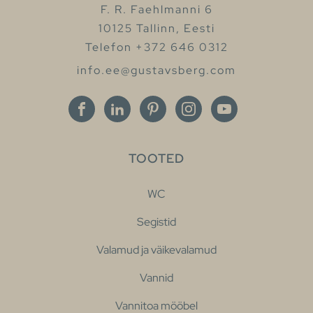
F. R. Faehlmanni 6
10125 Tallinn, Eesti
Telefon +372 646 0312
info.ee@gustavsberg.com
TOOTED
WC
Segistid
Valamud ja väikevalamud
Vannid
Vannitoa mööbel