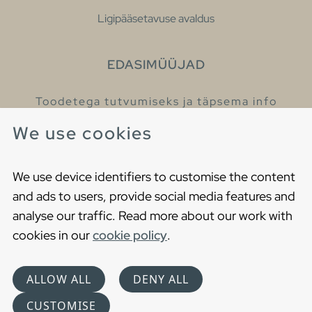
Ligipääsetavuse avaldus
EDASIMÜÜJAD
Toodetega tutvumiseks ja täpsema info
saamiseks külastage meie edasimüüjaid.
We use cookies
Leia lähim edasimüüja
We use device identifiers to customise the content
and ads to users, provide social media features and
analyse our traffic. Read more about our work with
cookies in our
cookie policy
.
Copyright © 2021 Gustavsberg. All Rights Reserved
Cookies
Privaatsuspoliitika
ALLOW ALL
DENY ALL
Choose language
CUSTOMISE