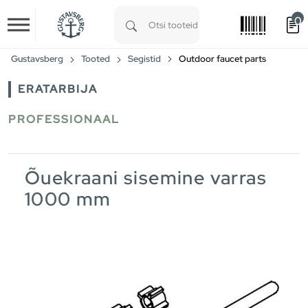
0
Skip to main content
Type 1 or more characters for results.
Gustavsberg
Tooted
Segistid
Outdoor faucet parts
ERATARBIJA
PROFESSIONAAL
Õuekraani sisemine varras
1000 mm