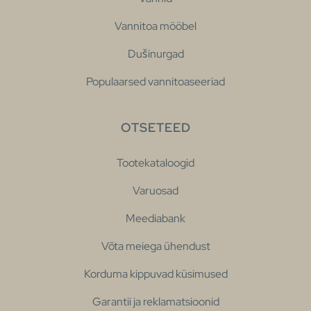
Vannitoa mööbel
Dušinurgad
Populaarsed vannitoaseeriad
OTSETEED
Tootekataloogid
Varuosad
Meediabank
Võta meiega ühendust
Korduma kippuvad küsimused
Garantii ja reklamatsioonid