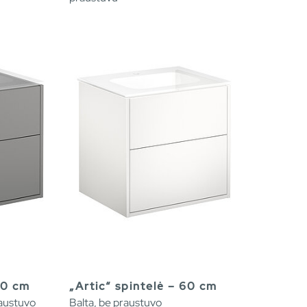
60 cm
„Artic“ spintelė – 60 cm
raustuvo
Balta, be praustuvo