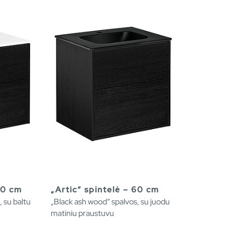
60 cm
„Artic“ spintelė – 60 cm
 su baltu
„Black ash wood“ spalvos, su juodu
matiniu praustuvu