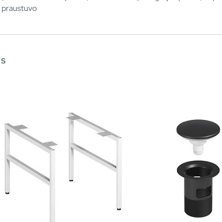
praustuvo
ys