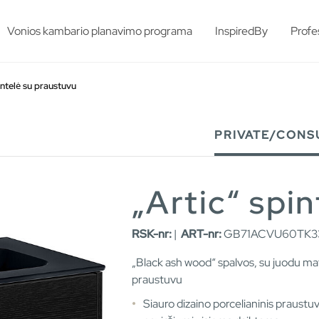
esults.
Vonios kambario planavimo programa
InspiredBy
Profe
ntelė su praustuvu
PRIVATE/CONS
„Artic“ spi
RSK-nr:
|
ART-nr:
GB71ACVU60TK3
„Black ash wood“ spalvos, su juodu ma
praustuvu
Siauro dizaino porcelianinis praustuv