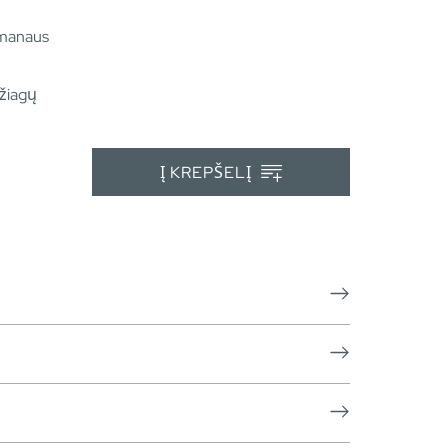
šmanaus
žiagų
Į KREPŠELĮ