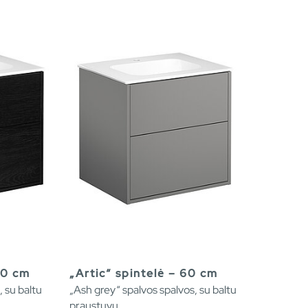
60 cm
„Artic“ spintelė – 60 cm
 su baltu
„Ash grey“ spalvos spalvos, su baltu
praustuvu