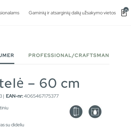
0
sionalams
Gaminių ir atsarginių dalių užsakymo vietos
UMER
PROFESSIONAL/CRAFTSMAN
ntelė – 60 cm
3 |
EAN-nr:
4065467175377
tiniu
as su dideliu