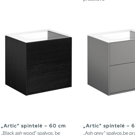
„Artic“ spintelė – 60 cm
„Artic“ spintelė – 
„Black ash wood“ spalvos, be
„Ash grey“ spalvos,be p