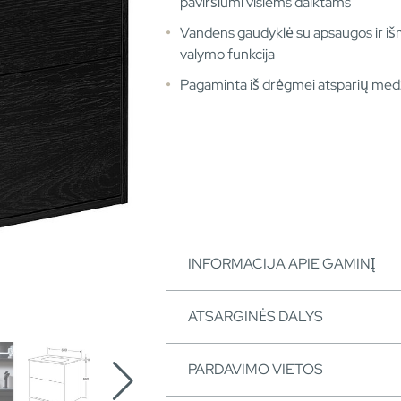
paviršiumi visiems daiktams
Vandens gaudyklė su apsaugos ir i
valymo funkcija
Pagaminta iš drėgmei atsparių med
INFORMACIJA APIE GAMINĮ
ATSARGINĖS DALYS
PARDAVIMO VIETOS