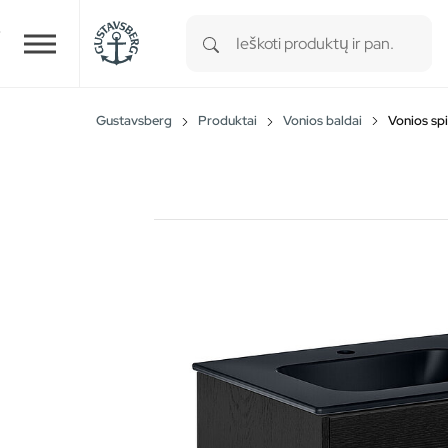
Type 1 or more characters for r
Skip to main content
Gustavsberg
Produktai
Vonios baldai
Vonios spi