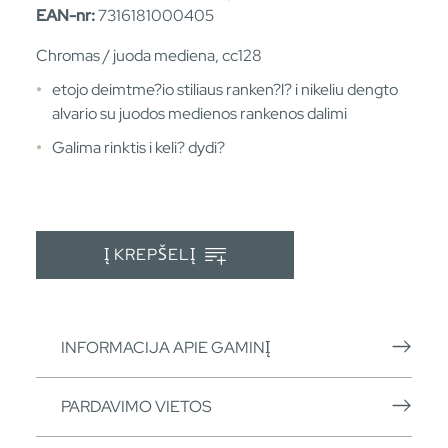
EAN-nr:
7316181000405
Chromas / juoda mediena, cc128
etojo deimtme?io stiliaus ranken?l? i nikeliu dengto
alvario su juodos medienos rankenos dalimi
Galima rinktis i keli? dydi?
Į KREPŠELĮ
INFORMACIJA APIE GAMINĮ
PARDAVIMO VIETOS