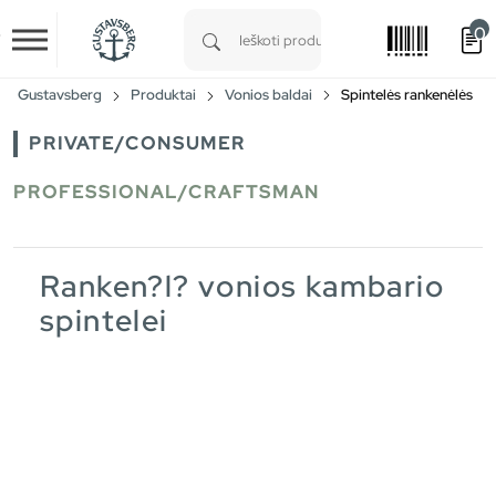
0
Skip to main content
Type 1 or more characters for results.
Gustavsberg
Produktai
Vonios baldai
Spintelės rankenėlės
PRIVATE/CONSUMER
PROFESSIONAL/CRAFTSMAN
Ranken?l? vonios kambario
spintelei