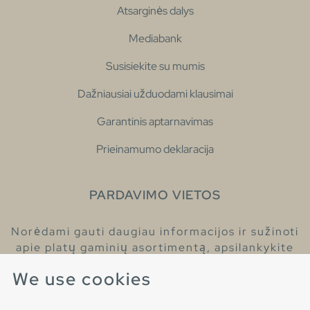
Atsarginės dalys
Mediabank
Susisiekite su mumis
Dažniausiai užduodami klausimai
Garantinis aptarnavimas
Prieinamumo deklaracija
PARDAVIMO VIETOS
Norėdami gauti daugiau informacijos ir sužinoti
apie platų gaminių asortimentą, apsilankykite
pas mūsų prekybos atstovus.
We use cookies