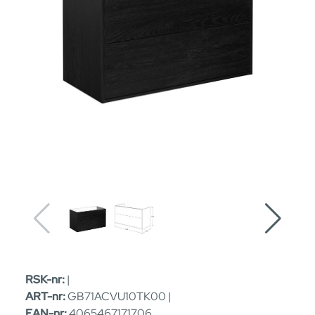
RSK-nr:
|
ART-nr:
GB71ACVU10TK00 |
EAN-nr:
4065467171706