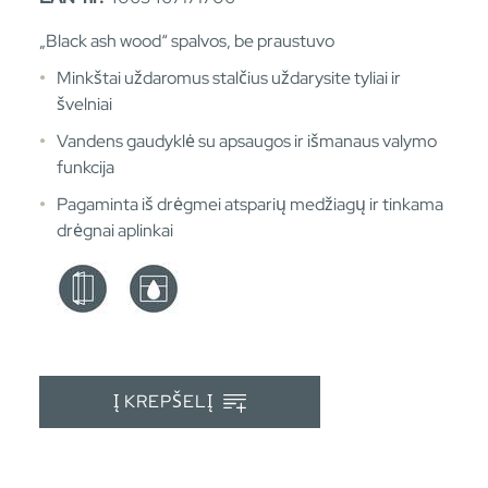
„Black ash wood“ spalvos, be praustuvo
Minkštai uždaromus stalčius uždarysite tyliai ir
švelniai
Vandens gaudyklė su apsaugos ir išmanaus valymo
funkcija
Pagaminta iš drėgmei atsparių medžiagų ir tinkama
drėgnai aplinkai
Į KREPŠELĮ