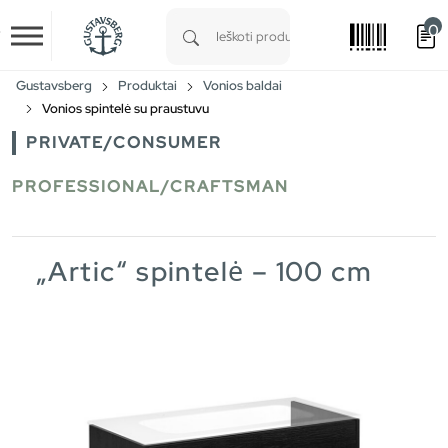
0
Skip to main content
Type 1 or more characters for results.
Gustavsberg
Produktai
Vonios baldai
Vonios spintelė su praustuvu
PRIVATE/CONSUMER
PROFESSIONAL/CRAFTSMAN
„Artic“ spintelė – 100 cm