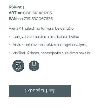
RSK-nr:
|
ART-nr:
GB111510401205 |
EAN-nr:
7391530067636
Viena 4 l nuleidimo funkcija, be dangčio
Lengvai valomas ir minimalistinio dizaino
Atviras apiplovimo kraštas palengvina valymą
Visiškai uždaras, nerasojantis nuleidimo bakelis
Į KREPŠELĮ