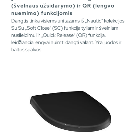
(švelnaus užsidarymo) ir QR (lengvo
nuemimo) funkcijomis
Dangtis tinka visiems unitazams iš „Nautic” kolekcijos.
Su Su „Soft Close” (SC) funkcija tyliam ir švelniam
nusileidimui ir „Quick Release” (QR) funkcija,
leidžiancia lengvai nuimti dangti valant. Yra juodos ir
baltos spalvos.