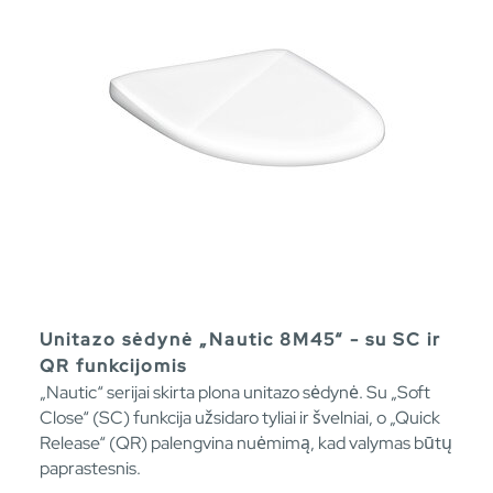
Unitazo sėdynė „Nautic 8M45“ - su SC ir
QR funkcijomis
„Nautic“ serijai skirta plona unitazo sėdynė. Su „Soft
Close“ (SC) funkcija užsidaro tyliai ir švelniai, o „Quick
Release“ (QR) palengvina nuėmimą, kad valymas būtų
paprastesnis.