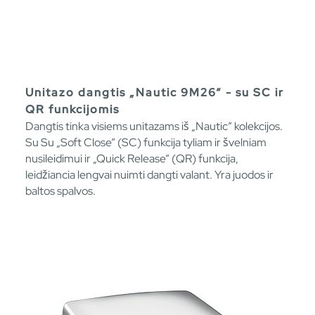
Unitazo dangtis „Nautic 9M26“ - su SC ir
QR funkcijomis
Dangtis tinka visiems unitazams iš „Nautic” kolekcijos.
Su Su „Soft Close” (SC) funkcija tyliam ir švelniam
nusileidimui ir „Quick Release” (QR) funkcija,
leidžiancia lengvai nuimti dangti valant. Yra juodos ir
baltos spalvos.