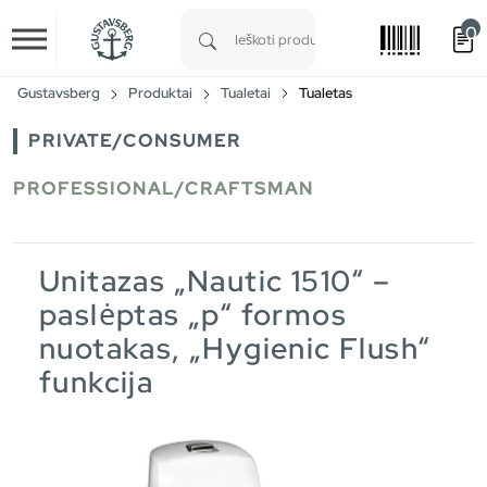
0
Skip to main content
Type 1 or more characters for results.
Gustavsberg
Produktai
Tualetai
Tualetas
PRIVATE/CONSUMER
PROFESSIONAL/CRAFTSMAN
Unitazas „Nautic 1510“ –
paslėptas „p“ formos
nuotakas, „Hygienic Flush“
funkcija