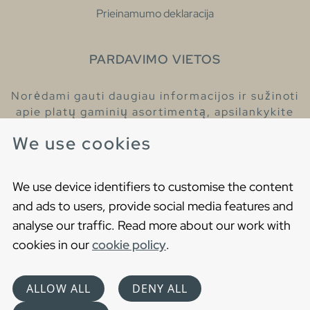
Prieinamumo deklaracija
PARDAVIMO VIETOS
Norėdami gauti daugiau informacijos ir sužinoti
apie platų gaminių asortimentą, apsilankykite
pas mūsų prekybos atstovus.
We use cookies
Raskite artimiausią prekybos atstovą
We use device identifiers to customise the content
and ads to users, provide social media features and
analyse our traffic. Read more about our work with
cookies in our
cookie policy
.
Copyright © 2021 Gustavsberg. All Rights Reserved
Cookies
Privatumo politika
ALLOW ALL
DENY ALL
Choose language