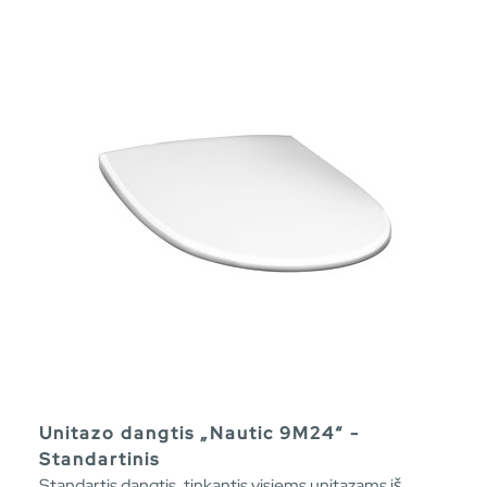
Unitazo dangtis „Nautic 9M24“ -
Standartinis
Standartis dangtis, tinkantis visiems unitazams iš