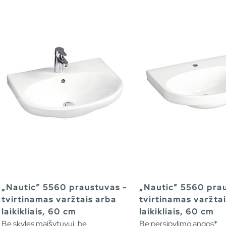
„Nautic” 5560 praustuvas -
„Nautic” 5560 pra
tvirtinamas varžtais arba
tvirtinamas varžta
laikikliais, 60 cm
laikikliais, 60 cm
Be skyles maišytuvui, be
Be persipylimo angos*,