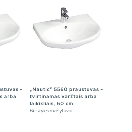
ustuvas -
„Nautic” 5560 praustuvas -
is arba
tvirtinamas varžtais arba
laikikliais, 60 cm
Be skyles maišytuvui