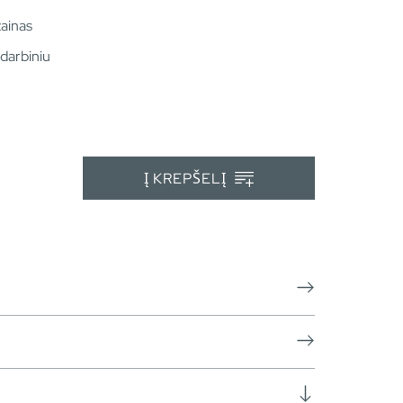
zainas
 darbiniu
Į KREPŠELĮ