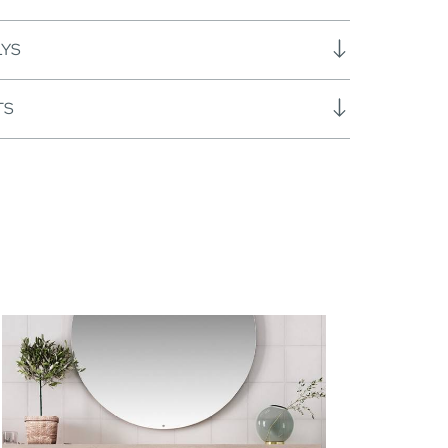
LYS
TS