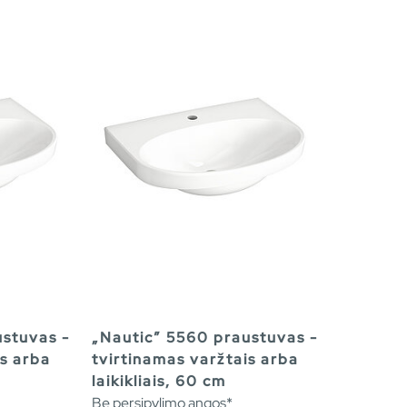
ustuvas -
„Nautic” 5560 praustuvas -
is arba
tvirtinamas varžtais arba
laikikliais, 60 cm
Be persipylimo angos*