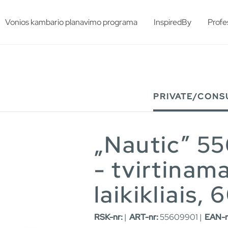
esults.
Vonios kambario planavimo programa
InspiredBy
Profe
PRIVATE/CONS
„Nautic” 5
- tvirtinam
laikikliais,
RSK-nr:
|
ART-nr:
55609901 |
EAN-n