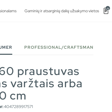
0
sionalams
Gaminių ir atsarginių dalių užsakymo vietos
UMER
PROFESSIONAL/CRAFTSMAN
560 praustuvas
as varžtais arba
 60 cm
r:
4047289917571