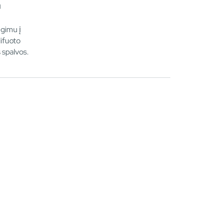
u
gimu į
lifuoto
 spalvos.