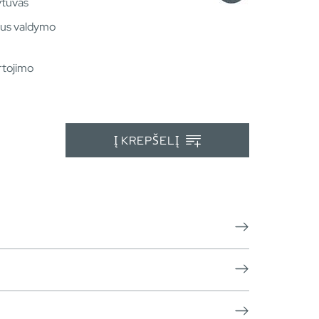
ytuvas
laus valdymo
rtojimo
Į KREPŠELĮ