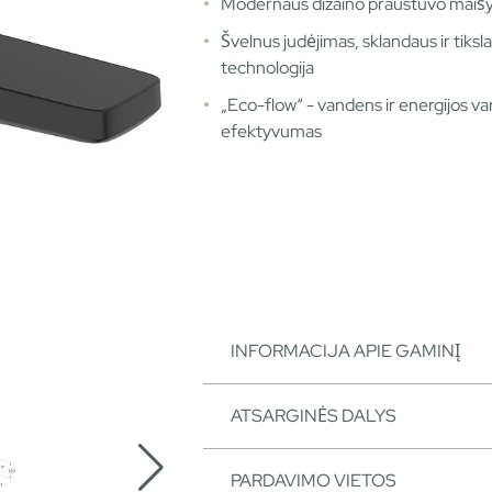
Modernaus dizaino praustuvo maiš
Švelnus judėjimas, sklandaus ir tiks
technologija
„Eco-flow“ - vandens ir energijos va
efektyvumas
INFORMACIJA APIE GAMINĮ
ATSARGINĖS DALYS
PARDAVIMO VIETOS