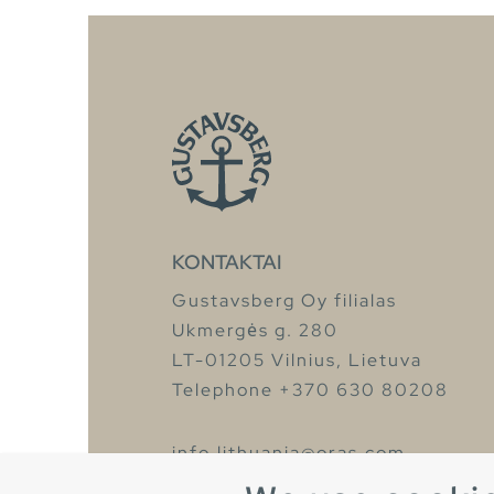
KONTAKTAI
Gustavsberg Oy filialas
Ukmergės g. 280
LT-01205 Vilnius, Lietuva
Telephone +370 630 80208
info.lithuania@oras.com