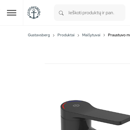
Type 1 or more characters for r
Skip to main content
Gustavsberg
Produktai
Maišytuvai
Praustuvo m