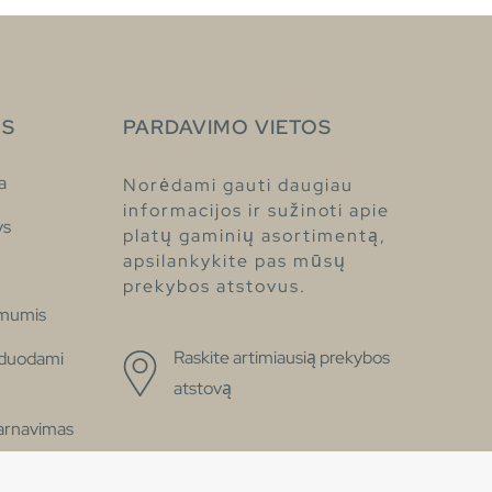
S
PARDAVIMO VIETOS
a
Norėdami gauti daugiau
informacijos ir sužinoti apie
ys
platų gaminių asortimentą,
apsilankykite pas mūsų
prekybos atstovus.
 mumis
Raskite artimiausią prekybos
žduodami
atstovą
tarnavimas
eklaracija