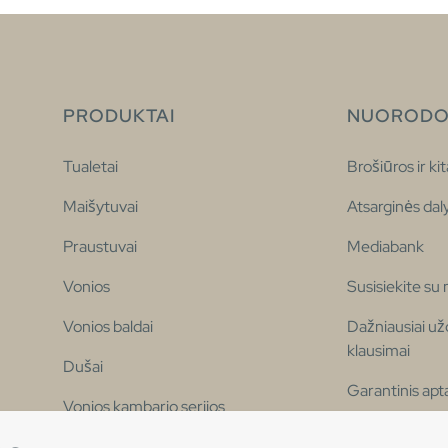
PRODUKTAI
NUORODO
Tualetai
Brošiūros ir kit
Maišytuvai
Atsarginės dal
Praustuvai
Mediabank
Vonios
Susisiekite su
Vonios baldai
Dažniausiai u
klausimai
Dušai
Garantinis ap
Vonios kambario serijos
Prieinamumo d