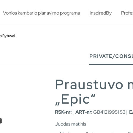
esults.
Vonios kambario planavimo programa
InspiredBy
Profe
aišytuvai
PRIVATE/CONS
Praustuvo 
„Epic“
RSK-nr:
|
ART-nr:
GB41219951 53 |
E
Juodas matinis