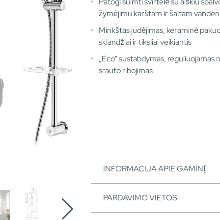
Patogi suimti svirtelė su aiškiu spalv
žymėjimu karštam ir šaltam vandeni
Minkštas judėjimas, keraminė pakuo
sklandžiai ir tiksliai veikiantis
„Eco“ sustabdymas, reguliuojamas 
srauto ribojimas
INFORMACIJA APIE GAMINĮ
PARDAVIMO VIETOS