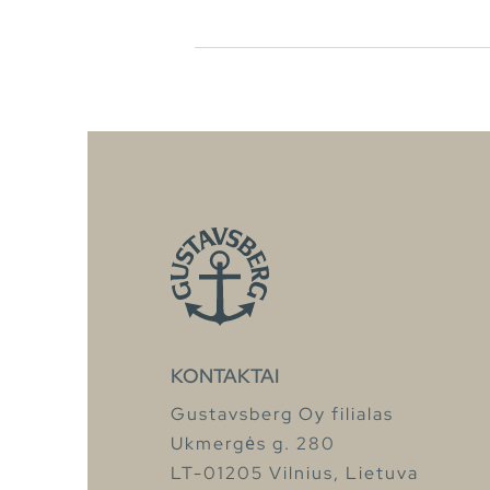
KONTAKTAI
Gustavsberg Oy filialas
Ukmergės g. 280
LT-01205 Vilnius, Lietuva