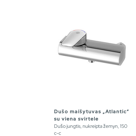
Dušo maišytuvas „Atlantic“
su viena svirtele
Dušo jungtis, nukreipta žemyn, 150
c-c