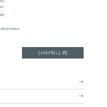
otu
ui
tė,
maksimalaus
Į KREPŠELĮ