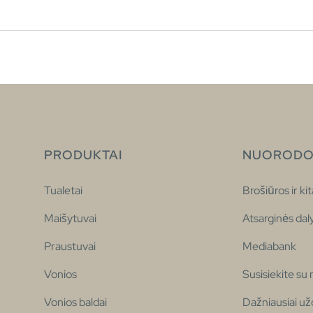
PRODUKTAI
NUORODO
Tualetai
Brošiūros ir kit
Maišytuvai
Atsarginės dal
Praustuvai
Mediabank
Vonios
Susisiekite su
Vonios baldai
Dažniausiai u