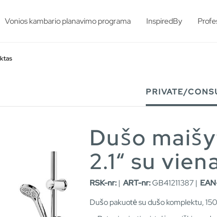
esults.
Vonios kambario planavimo programa
InspiredBy
Profe
ktas
PRIVATE/CONS
Dušo maišyt
2.1“ su vien
RSK-nr:
|
ART-nr:
GB41211387 |
EAN-
Dušo pakuotė su dušo komplektu, 150