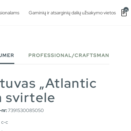
0
sionalams
Gaminių ir atsarginių dalių užsakymo vietos
UMER
PROFESSIONAL/CRAFTSMAN
uvas „Atlantic
a svirtele
nr:
7391530085050
 c-c