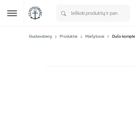
Type 1 or more characters for r
Skip to main content
Gustavsberg
Produktai
Maišytuvai
Dušo komple