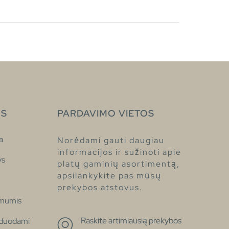
S
PARDAVIMO VIETOS
a
Norėdami gauti daugiau
informacijos ir sužinoti apie
ys
platų gaminių asortimentą,
apsilankykite pas mūsų
prekybos atstovus.
 mumis
Raskite artimiausią prekybos
žduodami