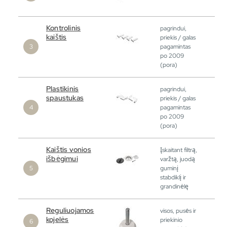
Kontrolinis
pagrindui,
kaištis
priekis / galas
pagamintas
po 2009
(pora)
Plastikinis
pagrindui,
spaustukas
priekis / galas
pagamintas
po 2009
(pora)
Kaištis vonios
Įskaitant filtrą,
išbėgimui
varžtą, juodą
guminį
stabdiklį ir
grandinėlę
Reguliuojamos
visos, pusės ir
kojelės
priekinio