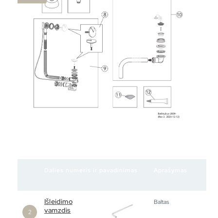
Dalies numeris ir pavadinimas
Aprašymas
Išleidimo
Baltas
vamzdis