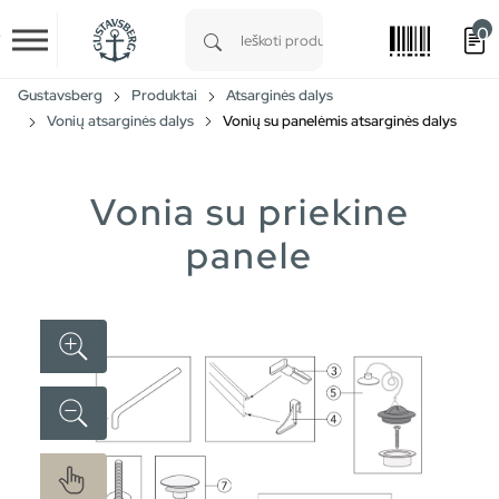
0
Skip to main content
Type 1 or more characters for results.
Gustavsberg
Produktai
Atsarginės dalys
Vonių atsarginės dalys
Vonių su panelėmis atsarginės dalys
Vonia su priekine
panele