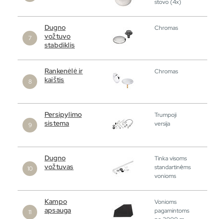
stovo (4x)
Dugno
Chromas
vožtuvo
stabdiklis
Rankenėlė ir
Chromas
kaištis
Persipylimo
Trumpoji
sistema
versija
Dugno
Tinka visoms
vožtuvas
standartinėms
vonioms
Kampo
Vonioms
apsauga
pagamintoms