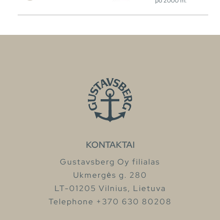
po 2000 m.
KONTAKTAI
Gustavsberg Oy filialas
Ukmergės g. 280
LT-01205 Vilnius, Lietuva
Telephone +370 630 80208