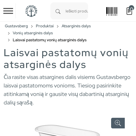
0
Skip to main content
Type 1 or more characters for results.
Gustavsberg
Produktai
Atsarginės dalys
Vonių atsarginės dalys
Laisvai pastatomų vonių atsarginės dalys
Laisvai pastatomų vonių
atsarginės dalys
Čia rasite visas atsargines dalis visiems Gustavsbergo
laisvai pastatomoms vonioms. Tiesiog pasirinkite
atitinkamą vonią ir gausite visų dabartinių atsarginių
dalių sąrašą.