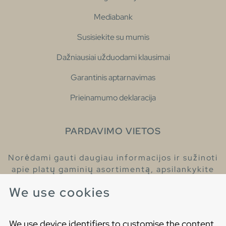
Mediabank
Susisiekite su mumis
Dažniausiai užduodami klausimai
Garantinis aptarnavimas
Prieinamumo deklaracija
PARDAVIMO VIETOS
Norėdami gauti daugiau informacijos ir sužinoti
apie platų gaminių asortimentą, apsilankykite
pas mūsų prekybos atstovus.
We use cookies
Raskite artimiausią prekybos atstovą
We use device identifiers to customise the content