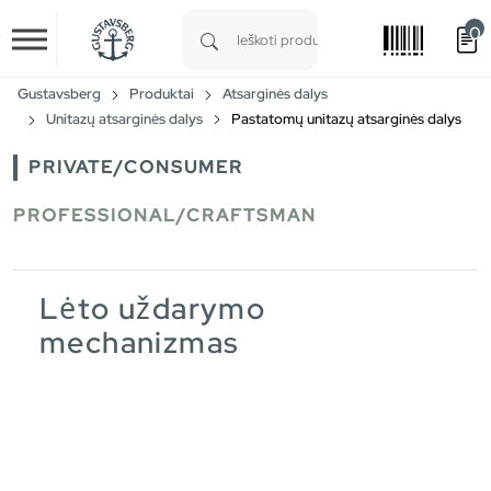
0
Skip to main content
Type 1 or more characters for results.
Gustavsberg
Produktai
Atsarginės dalys
Unitazų atsarginės dalys
Pastatomų unitazų atsarginės dalys
PRIVATE/CONSUMER
PROFESSIONAL/CRAFTSMAN
Lėto uždarymo
mechanizmas