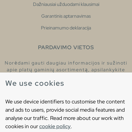
Dažniausiai užduodami klausimai
Garantinis aptarnavimas
Prieinamumo deklaracija
PARDAVIMO VIETOS
Norėdami gauti daugiau informacijos ir sužinoti
apie platų gaminių asortimentą, apsilankykite
pas mūsų prekybos atstovus.
We use cookies
Raskite artimiausią prekybos atstovą
We use device identifiers to customise the content
and ads to users, provide social media features and
analyse our traffic. Read more about our work with
cookies in our
cookie policy
.