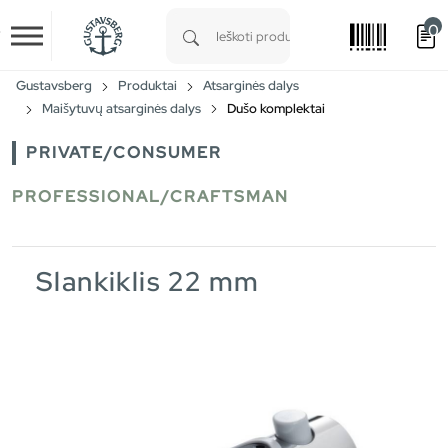
0
Skip to main content
Type 1 or more characters for results.
Gustavsberg
Produktai
Atsarginės dalys
Maišytuvų atsarginės dalys
Dušo komplektai
PRIVATE/CONSUMER
PROFESSIONAL/CRAFTSMAN
Slankiklis 22 mm