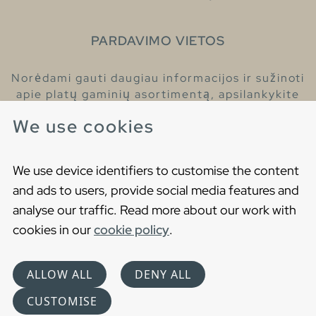
PARDAVIMO VIETOS
Norėdami gauti daugiau informacijos ir sužinoti
apie platų gaminių asortimentą, apsilankykite
pas mūsų prekybos atstovus.
We use cookies
Raskite artimiausią prekybos atstovą
We use device identifiers to customise the content
and ads to users, provide social media features and
analyse our traffic. Read more about our work with
cookies in our
cookie policy
.
Copyright © 2021 Gustavsberg. All Rights Reserved
Cookies
Privatumo politika
ALLOW ALL
DENY ALL
Choose language
CUSTOMISE