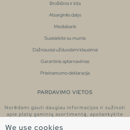
Brošiūros ir kita
Atsarginės dalys
Mediabank
Susisiekite su mumis
Dažniausiai užduodami klausimai
Garantinis aptarnavimas
Prieinamumo deklaracija
PARDAVIMO VIETOS
Norėdami gauti daugiau informacijos ir sužinoti
apie platų gaminių asortimentą, apsilankykite
pas mūsų prekybos atstovus.
We use cookies