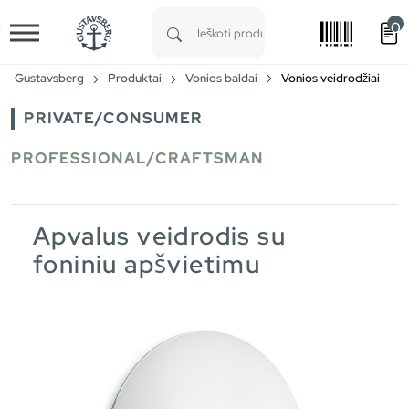
0
Skip to main content
Type 1 or more characters for results.
Gustavsberg
Produktai
Vonios baldai
Vonios veidrodžiai
PRIVATE/CONSUMER
PROFESSIONAL/CRAFTSMAN
Apvalus veidrodis su
foniniu apšvietimu