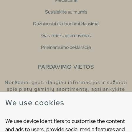
Mediabank
Susisiekite su mumis
Dažniausiai užduodami klausimai
Garantinis aptarnavimas
Prieinamumo deklaracija
PARDAVIMO VIETOS
Norėdami gauti daugiau informacijos ir sužinoti
apie platų gaminių asortimentą, apsilankykite
pas mūsų prekybos atstovus.
We use cookies
Raskite artimiausią prekybos atstovą
We use device identifiers to customise the content
and ads to users, provide social media features and