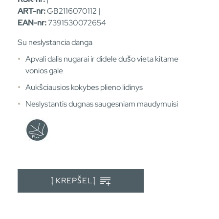
ART-nr:
GB2116070112 |
EAN-nr:
7391530072654
Su neslystancia danga
Apvali dalis nugarai ir didele dušo vieta kitame
vonios gale
Aukšciausios kokybes plieno lidinys
Neslystantis dugnas saugesniam maudymuisi
Į KREPŠELĮ