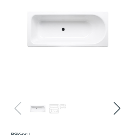
RSK-nr:
|