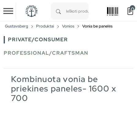
0
Skip to main content
Type 1 or more characters for results.
Gustavsberg
Produktai
Vonios
Vonia be panelės
PRIVATE/CONSUMER
PROFESSIONAL/CRAFTSMAN
Kombinuota vonia be
priekines paneles- 1600 x
700