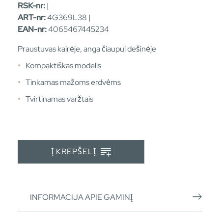
RSK-nr:
|
ART-nr:
4G369L38 |
EAN-nr:
4065467445234
Praustuvas kairėje, anga čiaupui dešinėje
Kompaktiškas modelis
Tinkamas mažoms erdvėms
Tvirtinamas varžtais
Į KREPŠELĮ
INFORMACIJA APIE GAMINĮ