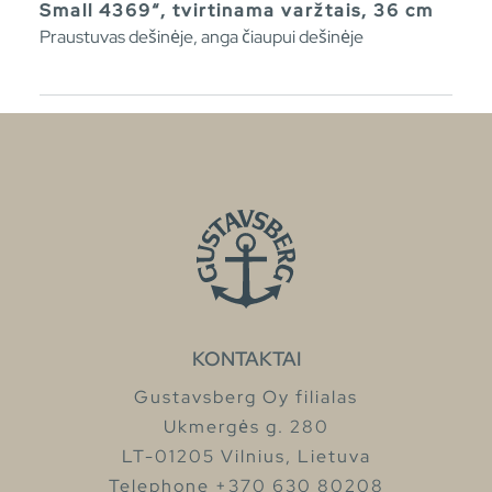
Small 4369“, tvirtinama varžtais, 36 cm
Praustuvas dešinėje, anga čiaupui dešinėje
KONTAKTAI
Gustavsberg Oy filialas
Ukmergės g. 280
LT-01205 Vilnius, Lietuva
Telephone +370 630 80208