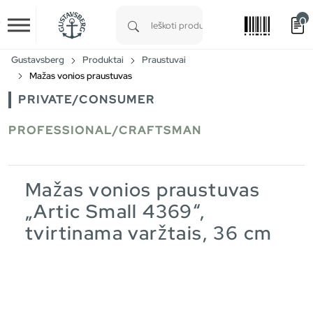
0
Skip to main content
Type 1 or more characters for results.
Gustavsberg
Produktai
Praustuvai
Mažas vonios praustuvas
PRIVATE/CONSUMER
PROFESSIONAL/CRAFTSMAN
Mažas vonios praustuvas
„Artic Small 4369“,
tvirtinama varžtais, 36 cm