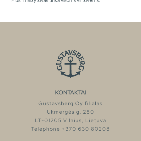
Plus“ maišytuvas tinka visoms virtuvėms.
KONTAKTAI
Gustavsberg Oy filialas
Ukmergės g. 280
LT-01205 Vilnius, Lietuva
Telephone +370 630 80208