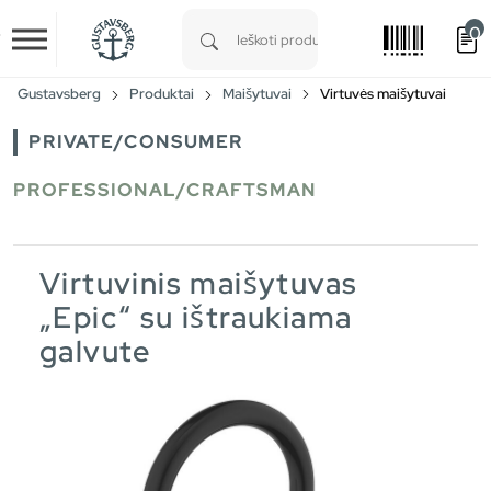
0
Skip to main content
Type 1 or more characters for results.
Gustavsberg
Produktai
Maišytuvai
Virtuvės maišytuvai
PRIVATE/CONSUMER
PROFESSIONAL/CRAFTSMAN
Virtuvinis maišytuvas
„Epic“ su ištraukiama
galvute