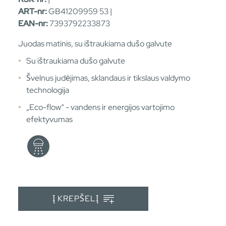
ART-nr:
GB41209959 53 |
EAN-nr:
7393792233873
Juodas matinis, su ištraukiama dušo galvute
Su ištraukiama dušo galvute
Švelnus judėjimas, sklandaus ir tikslaus valdymo
technologija
„Eco-flow“ - vandens ir energijos vartojimo
efektyvumas
Į KREPŠELĮ