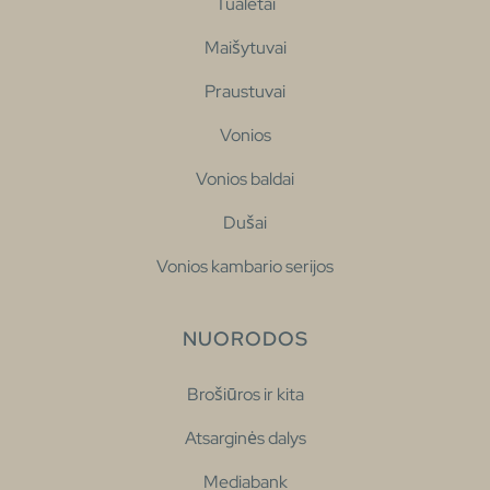
Tualetai
Maišytuvai
Praustuvai
Vonios
Vonios baldai
Dušai
Vonios kambario serijos
NUORODOS
Brošiūros ir kita
Atsarginės dalys
Mediabank