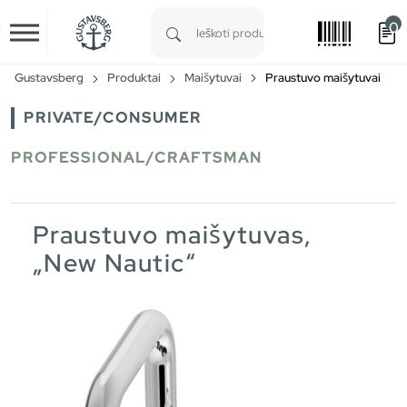
0
Skip to main content
Type 1 or more characters for results.
Gustavsberg
Produktai
Maišytuvai
Praustuvo maišytuvai
PRIVATE/CONSUMER
PROFESSIONAL/CRAFTSMAN
Praustuvo maišytuvas,
„New Nautic“