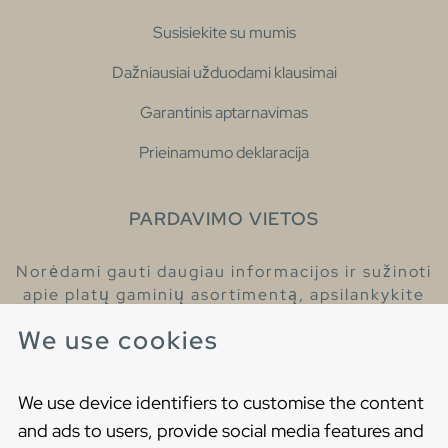
Susisiekite su mumis
Dažniausiai užduodami klausimai
Garantinis aptarnavimas
Prieinamumo deklaracija
PARDAVIMO VIETOS
Norėdami gauti daugiau informacijos ir sužinoti
apie platų gaminių asortimentą, apsilankykite
pas mūsų prekybos atstovus.
We use cookies
Raskite artimiausią prekybos atstovą
We use device identifiers to customise the content
and ads to users, provide social media features and