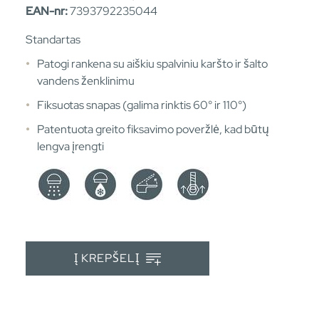
EAN-nr:
7393792235044
Standartas
Patogi rankena su aiškiu spalviniu karšto ir šalto
vandens ženklinimu
Fiksuotas snapas (galima rinktis 60° ir 110°)
Patentuota greito fiksavimo poveržlė, kad būtų
lengva įrengti
Į KREPŠELĮ