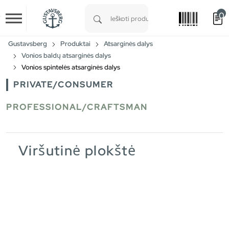
0
Skip to main content
Type 1 or more characters for results.
Gustavsberg
Produktai
Atsarginės dalys
Vonios baldų atsarginės dalys
Vonios spintelės atsarginės dalys
PRIVATE/CONSUMER
PROFESSIONAL/CRAFTSMAN
Viršutinė plokštė