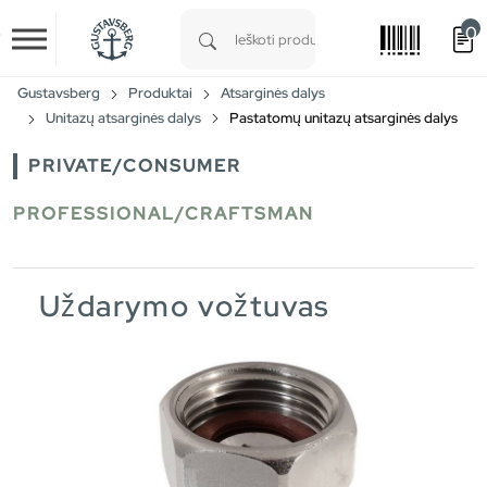
0
Skip to main content
Type 1 or more characters for results.
Gustavsberg
Produktai
Atsarginės dalys
Unitazų atsarginės dalys
Pastatomų unitazų atsarginės dalys
PRIVATE/CONSUMER
PROFESSIONAL/CRAFTSMAN
Uždarymo vožtuvas