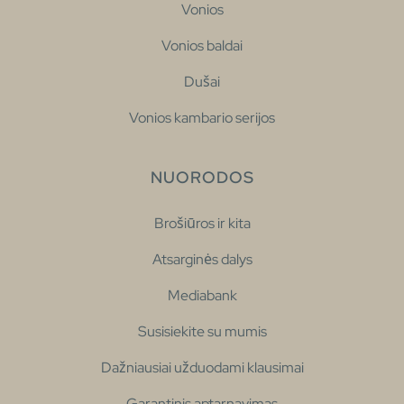
Vonios
Vonios baldai
Dušai
Vonios kambario serijos
NUORODOS
Brošiūros ir kita
Atsarginės dalys
Mediabank
Susisiekite su mumis
Dažniausiai užduodami klausimai
Garantinis aptarnavimas