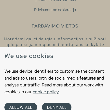
Prieinamumo deklaracija
PARDAVIMO VIETOS
Norėdami gauti daugiau informacijos ir sužinoti
apie platų gaminių asortimentą, apsilankykite
pas mūsų prekybos atstovus.
We use cookies
Raskite artimiausią prekybos atstovą
We use device identifiers to customise the content
and ads to users, provide social media features and
analyse our traffic. Read more about our work with
cookies in our
cookie policy
.
Copyright © 2021 Gustavsberg. All Rights Reserved
Cookies
Privatumo politika
ALLOW ALL
DENY ALL