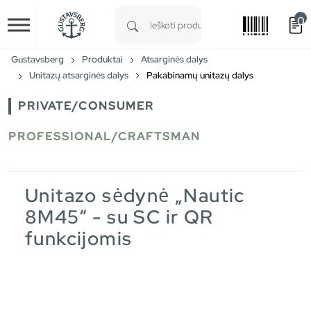
0
Skip to main content
Type 1 or more characters for results.
Gustavsberg
Produktai
Atsarginės dalys
Unitazų atsarginės dalys
Pakabinamų unitazų dalys
PRIVATE/CONSUMER
PROFESSIONAL/CRAFTSMAN
Unitazo sėdynė „Nautic
8M45“ - su SC ir QR
funkcijomis