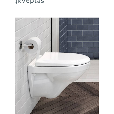
Įkvėptas