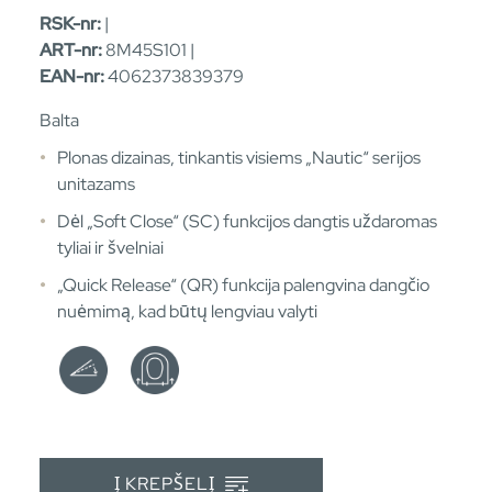
RSK-nr:
|
ART-nr:
8M45S101 |
EAN-nr:
4062373839379
Balta
Plonas dizainas, tinkantis visiems „Nautic“ serijos
unitazams
Dėl „Soft Close“ (SC) funkcijos dangtis uždaromas
tyliai ir švelniai
„Quick Release“ (QR) funkcija palengvina dangčio
nuėmimą, kad būtų lengviau valyti
Į KREPŠELĮ