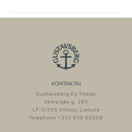
KONTAKTAI
Gustavsberg Oy filialas
Ukmergės g. 280
LT-01205 Vilnius, Lietuva
Telephone +370 630 80208