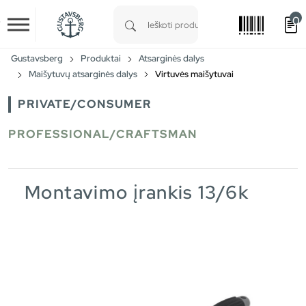
0
Skip to main content
Type 1 or more characters for results.
Gustavsberg
Produktai
Atsarginės dalys
Maišytuvų atsarginės dalys
Virtuvės maišytuvai
PRIVATE/CONSUMER
PROFESSIONAL/CRAFTSMAN
Montavimo įrankis 13/6k