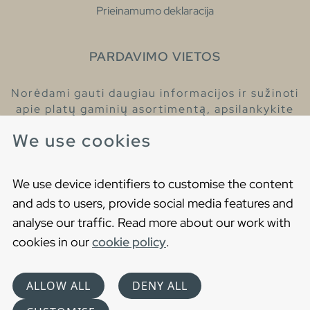
Prieinamumo deklaracija
PARDAVIMO VIETOS
Norėdami gauti daugiau informacijos ir sužinoti
apie platų gaminių asortimentą, apsilankykite
pas mūsų prekybos atstovus.
We use cookies
Raskite artimiausią prekybos atstovą
We use device identifiers to customise the content
and ads to users, provide social media features and
analyse our traffic. Read more about our work with
cookies in our
cookie policy
.
Copyright © 2021 Gustavsberg. All Rights Reserved
Cookies
Privatumo politika
ALLOW ALL
DENY ALL
Choose language