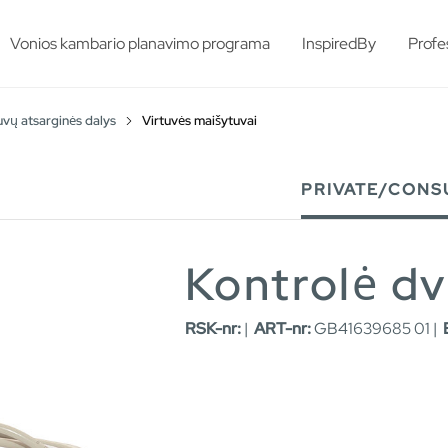
esults.
Vonios kambario planavimo programa
InspiredBy
Profe
vų atsarginės dalys
Virtuvės maišytuvai
PRIVATE/CONS
Kontrolė d
RSK-nr:
|
ART-nr:
GB41639685 01 |