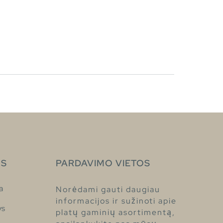
S
PARDAVIMO VIETOS
a
Norėdami gauti daugiau
informacijos ir sužinoti apie
ys
platų gaminių asortimentą,