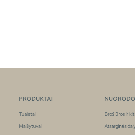
PRODUKTAI
NUORODO
Tualetai
Brošiūros ir kit
Maišytuvai
Atsarginės dal