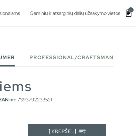
0
sionalams
Gaminių ir atsarginių dalių užsakymo vietos
UMER
PROFESSIONAL/CRAFTSMAN
viems
EAN-nr:
7393792233521
Į KREPŠELĮ