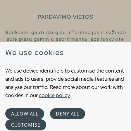
PARDAVIMO VIETOS
Norėdami gauti daugiau informacijos ir sužinoti
apie platų gaminių asortimentą, apsilankykite
pas mūsų prekybos atstovus.
We use cookies
Raskite artimiausią prekybos atstovą
We use device identifiers to customise the content
and ads to users, provide social media features and
analyse our traffic. Read more about our work with
cookies in our
cookie policy
.
Copyright © 2021 Gustavsberg. All Rights Reserved
Cookies
Privatumo politika
ALLOW ALL
DENY ALL
Choose language
CUSTOMISE