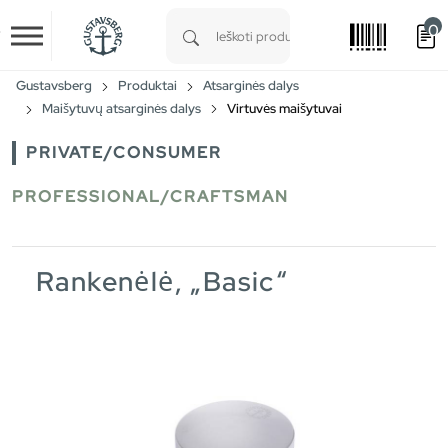
0
Skip to main content
Type 1 or more characters for results.
Gustavsberg
Produktai
Atsarginės dalys
Maišytuvų atsarginės dalys
Virtuvės maišytuvai
PRIVATE/CONSUMER
PROFESSIONAL/CRAFTSMAN
Rankenėlė, „Basic“