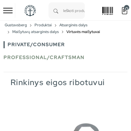
0
Skip to main content
Type 1 or more characters for results.
Gustavsberg
Produktai
Atsarginės dalys
Maišytuvų atsarginės dalys
Virtuvės maišytuvai
PRIVATE/CONSUMER
PROFESSIONAL/CRAFTSMAN
Rinkinys eigos ribotuvui