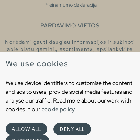
Prieinamumo deklaracija
PARDAVIMO VIETOS
Norėdami gauti daugiau informacijos ir sužinoti
apie platų gaminių asortimentą, apsilankykite
pas mūsų prekybos atstovus.
We use cookies
Raskite artimiausią prekybos atstovą
We use device identifiers to customise the content
and ads to users, provide social media features and
analyse our traffic. Read more about our work with
cookies in our
cookie policy
.
Copyright © 2021 Gustavsberg. All Rights Reserved
Cookies
Privatumo politika
ALLOW ALL
DENY ALL
Choose language