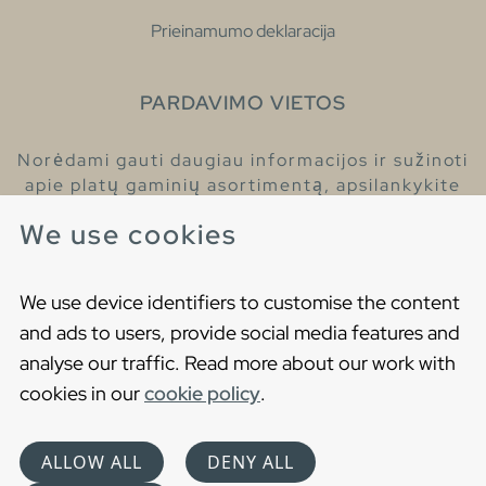
Prieinamumo deklaracija
PARDAVIMO VIETOS
Norėdami gauti daugiau informacijos ir sužinoti
apie platų gaminių asortimentą, apsilankykite
pas mūsų prekybos atstovus.
We use cookies
Raskite artimiausią prekybos atstovą
We use device identifiers to customise the content
and ads to users, provide social media features and
analyse our traffic. Read more about our work with
cookies in our
cookie policy
.
Copyright © 2021 Gustavsberg. All Rights Reserved
Cookies
Privatumo politika
ALLOW ALL
DENY ALL
Choose language