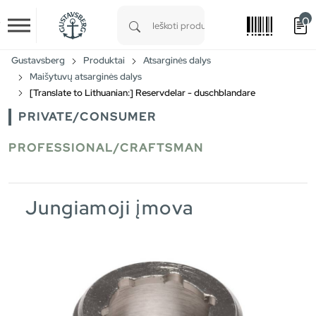
0
Skip to main content
Type 1 or more characters for results.
Gustavsberg
Produktai
Atsarginės dalys
Maišytuvų atsarginės dalys
[Translate to Lithuanian:] Reservdelar - duschblandare
PRIVATE/CONSUMER
PROFESSIONAL/CRAFTSMAN
Jungiamoji įmova