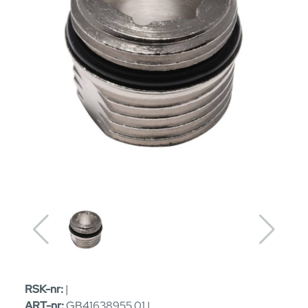
RSK-nr:
|
ART-nr:
GB41638955 01 |