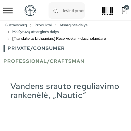
0
Skip to main content
Type 1 or more characters for results.
Gustavsberg
Produktai
Atsarginės dalys
Maišytuvų atsarginės dalys
[Translate to Lithuanian:] Reservdelar - duschblandare
PRIVATE/CONSUMER
PROFESSIONAL/CRAFTSMAN
Vandens srauto reguliavimo
rankenėlė, „Nautic“