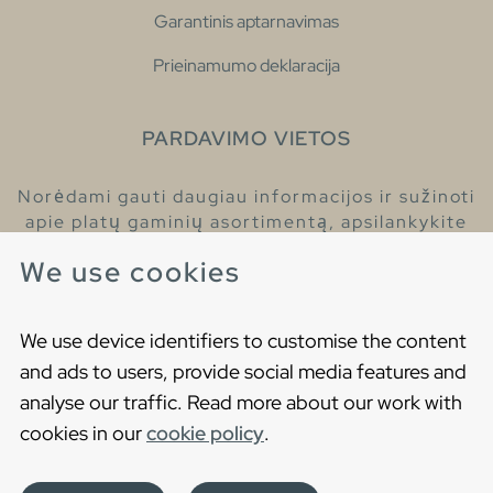
Garantinis aptarnavimas
Prieinamumo deklaracija
PARDAVIMO VIETOS
Norėdami gauti daugiau informacijos ir sužinoti
apie platų gaminių asortimentą, apsilankykite
pas mūsų prekybos atstovus.
We use cookies
Raskite artimiausią prekybos atstovą
We use device identifiers to customise the content
and ads to users, provide social media features and
analyse our traffic. Read more about our work with
cookies in our
cookie policy
.
Copyright © 2021 Gustavsberg. All Rights Reserved