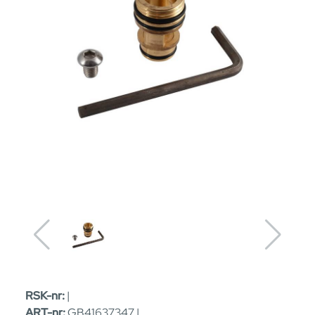
RSK-nr:
|
ART-nr:
GB41637347 |