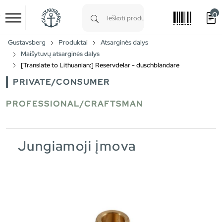
0
Skip to main content
Type 1 or more characters for results.
Gustavsberg
Produktai
Atsarginės dalys
Maišytuvų atsarginės dalys
[Translate to Lithuanian:] Reservdelar - duschblandare
PRIVATE/CONSUMER
PROFESSIONAL/CRAFTSMAN
Jungiamoji įmova