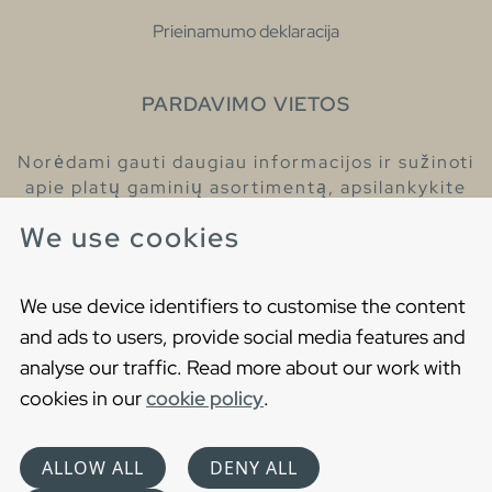
Prieinamumo deklaracija
PARDAVIMO VIETOS
Norėdami gauti daugiau informacijos ir sužinoti
apie platų gaminių asortimentą, apsilankykite
pas mūsų prekybos atstovus.
We use cookies
Raskite artimiausią prekybos atstovą
We use device identifiers to customise the content
and ads to users, provide social media features and
analyse our traffic. Read more about our work with
cookies in our
cookie policy
.
Copyright © 2021 Gustavsberg. All Rights Reserved
Cookies
Privatumo politika
ALLOW ALL
DENY ALL
Choose language