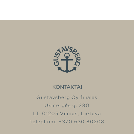
KONTAKTAI
Gustavsberg Oy filialas
Ukmergės g. 280
LT-01205 Vilnius, Lietuva
Telephone +370 630 80208