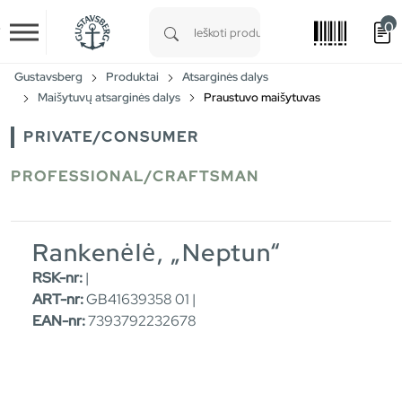
0
Skip to main content
Type 1 or more characters for results.
Gustavsberg
Produktai
Atsarginės dalys
Maišytuvų atsarginės dalys
Praustuvo maišytuvas
PRIVATE/CONSUMER
PROFESSIONAL/CRAFTSMAN
Rankenėlė, „Neptun“
RSK-nr:
|
ART-nr:
GB41639358 01 |
EAN-nr:
7393792232678