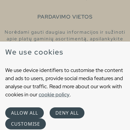
PARDAVIMO VIETOS
Norėdami gauti daugiau informacijos ir sužinoti
apie platų gaminių asortimentą, apsilankykite
pas mūsų prekybos atstovus.
We use cookies
Raskite artimiausią prekybos atstovą
We use device identifiers to customise the content
and ads to users, provide social media features and
analyse our traffic. Read more about our work with
cookies in our
cookie policy
.
Copyright © 2021 Gustavsberg. All Rights Reserved
Cookies
Privatumo politika
ALLOW ALL
DENY ALL
Choose language
CUSTOMISE