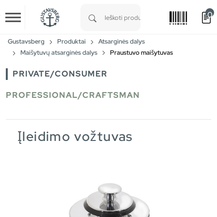
0
Skip to main content
Type 1 or more characters for results.
Gustavsberg
Produktai
Atsarginės dalys
Maišytuvų atsarginės dalys
Praustuvo maišytuvas
PRIVATE/CONSUMER
PROFESSIONAL/CRAFTSMAN
Įleidimo vožtuvas