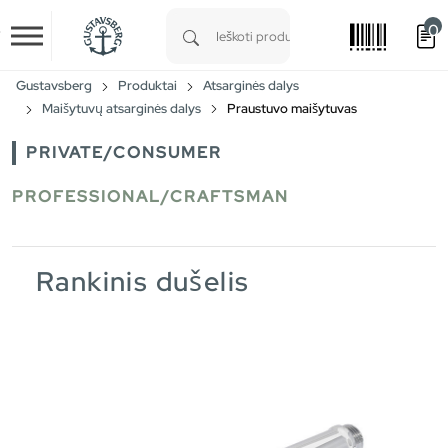
0
Skip to main content
Type 1 or more characters for results.
Gustavsberg
Produktai
Atsarginės dalys
Maišytuvų atsarginės dalys
Praustuvo maišytuvas
PRIVATE/CONSUMER
PROFESSIONAL/CRAFTSMAN
Rankinis dušelis