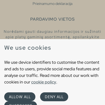
Prieinamumo deklaracija
PARDAVIMO VIETOS
Norėdami gauti daugiau informacijos ir sužinoti
apie platų gaminių asortimentą, apsilankykite
pas mūsų prekybos atstovus.
We use cookies
Raskite artimiausią prekybos atstovą
We use device identifiers to customise the content
and ads to users, provide social media features and
analyse our traffic. Read more about our work with
cookies in our
cookie policy
.
Copyright © 2021 Gustavsberg. All Rights Reserved
Cookies
Privatumo politika
ALLOW ALL
DENY ALL
Choose language