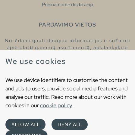
Prieinamumo deklaracija
PARDAVIMO VIETOS
Norėdami gauti daugiau informacijos ir sužinoti
apie platų gaminių asortimentą, apsilankykite
pas mūsų prekybos atstovus.
We use cookies
Raskite artimiausią prekybos atstovą
We use device identifiers to customise the content
and ads to users, provide social media features and
analyse our traffic. Read more about our work with
cookies in our
cookie policy
.
Copyright © 2021 Gustavsberg. All Rights Reserved
Cookies
Privatumo politika
ALLOW ALL
DENY ALL
Choose language