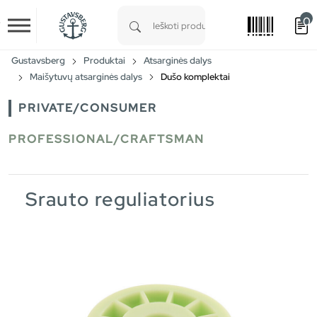
0
Skip to main content
Type 1 or more characters for results.
Gustavsberg
Produktai
Atsarginės dalys
Maišytuvų atsarginės dalys
Dušo komplektai
PRIVATE/CONSUMER
PROFESSIONAL/CRAFTSMAN
Srauto reguliatorius