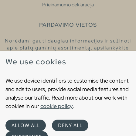
Prieinamumo deklaracija
PARDAVIMO VIETOS
Norėdami gauti daugiau informacijos ir sužinoti
apie platų gaminių asortimentą, apsilankykite
pas mūsų prekybos atstovus.
We use cookies
Raskite artimiausią prekybos atstovą
We use device identifiers to customise the content
and ads to users, provide social media features and
analyse our traffic. Read more about our work with
cookies in our
cookie policy
.
Copyright © 2021 Gustavsberg. All Rights Reserved
Cookies
Privatumo politika
ALLOW ALL
DENY ALL
Choose language