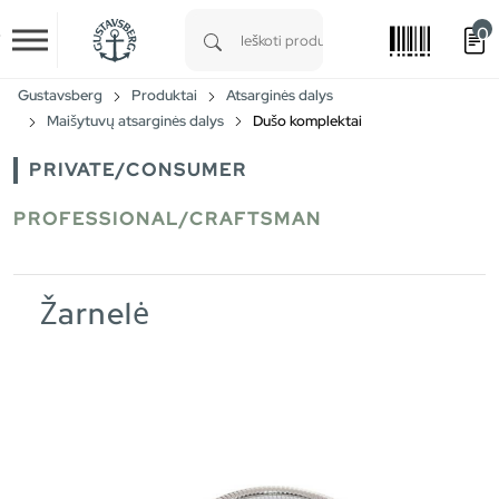
0
Skip to main content
Type 1 or more characters for results.
Gustavsberg
Produktai
Atsarginės dalys
Maišytuvų atsarginės dalys
Dušo komplektai
PRIVATE/CONSUMER
PROFESSIONAL/CRAFTSMAN
Žarnelė