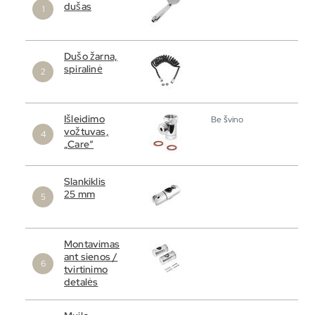
dušas
Dušo žarna,
spiralinė
Išleidimo
Be švino
vožtuvas,
„Care“
Slankiklis
25 mm
Montavimas
ant sienos /
tvirtinimo
detalės