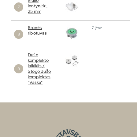
Muilo
lentynėlė,
25 mm
Srovės
7 l/min
ribotuvas
Dušo
komplekto
laikiklis /
Stogo dušo
komplektas
"Vaska"