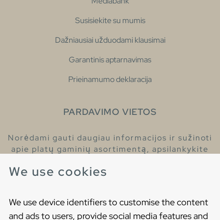
Mediabank
Susisiekite su mumis
Dažniausiai užduodami klausimai
Garantinis aptarnavimas
Prieinamumo deklaracija
PARDAVIMO VIETOS
Norėdami gauti daugiau informacijos ir sužinoti
apie platų gaminių asortimentą, apsilankykite
pas mūsų prekybos atstovus.
We use cookies
Raskite artimiausią prekybos atstovą
We use device identifiers to customise the content
and ads to users, provide social media features and