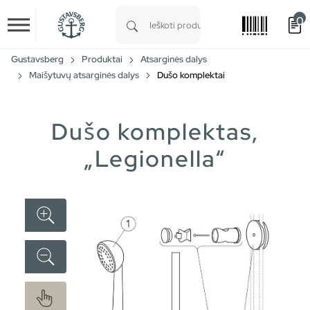
0
Skip to main content
Type 1 or more characters for results.
Gustavsberg
Produktai
Atsarginės dalys
Maišytuvų atsarginės dalys
Dušo komplektai
Dušo komplektas,
„Legionella“