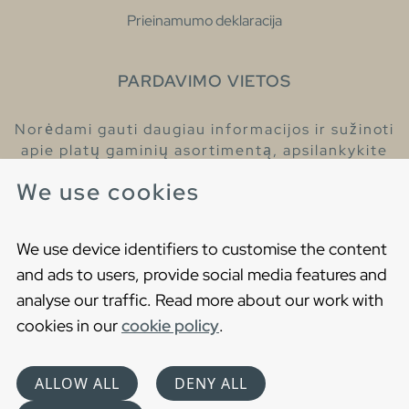
Prieinamumo deklaracija
PARDAVIMO VIETOS
Norėdami gauti daugiau informacijos ir sužinoti
apie platų gaminių asortimentą, apsilankykite
pas mūsų prekybos atstovus.
We use cookies
Raskite artimiausią prekybos atstovą
We use device identifiers to customise the content
and ads to users, provide social media features and
analyse our traffic. Read more about our work with
cookies in our
cookie policy
.
Copyright © 2021 Gustavsberg. All Rights Reserved
Cookies
Privatumo politika
ALLOW ALL
DENY ALL
Choose language