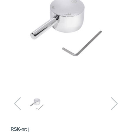
RSK-nr:
|