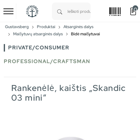
0
Skip to main content
Type 1 or more characters for results.
Gustavsberg
Produktai
Atsarginės dalys
Maišytuvų atsarginės dalys
Bidė maišytuvai
PRIVATE/CONSUMER
PROFESSIONAL/CRAFTSMAN
Rankenėlė, kaištis „Skandic
03 mini“