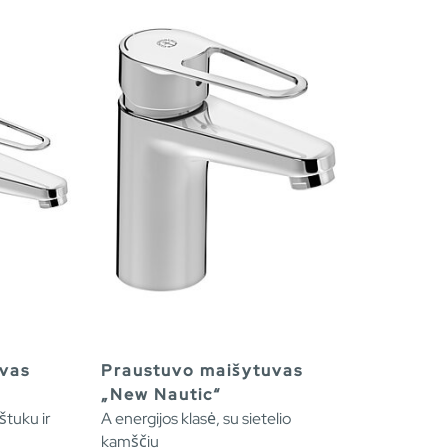
vas
Praustuvo maišytuvas
„New Nautic“
štuku ir
A energijos klasė, su sietelio
kamščiu