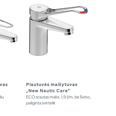
vas
Plautuvės maišytuvas
„New Nautic Care“
liu
ECO srautas maks. 1,9 l/m, be švino,
pailginta svirtelė