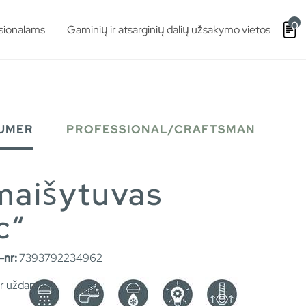
0
sionalams
Gaminių ir atsarginių dalių užsakymo vietos
UMER
PROFESSIONAL/CRAFTSMAN
maišytuvas
c“
nr:
7393792234962
u ir uždarymo