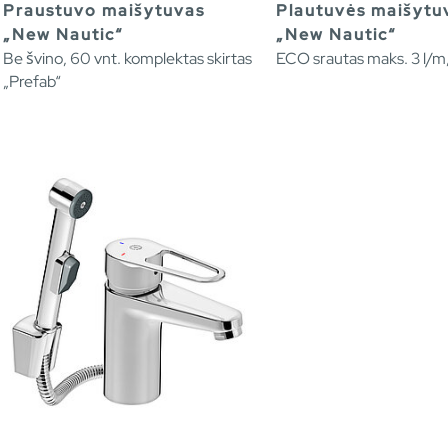
Praustuvo maišytuvas
Plautuvės maišytu
„New Nautic“
„New Nautic“
Be švino, 60 vnt. komplektas skirtas
ECO srautas maks. 3 l/m,
„Prefab“