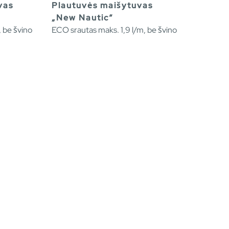
vas
Plautuvės maišytuvas
„New Nautic“
 be švino
ECO srautas maks. 1,9 l/m, be švino