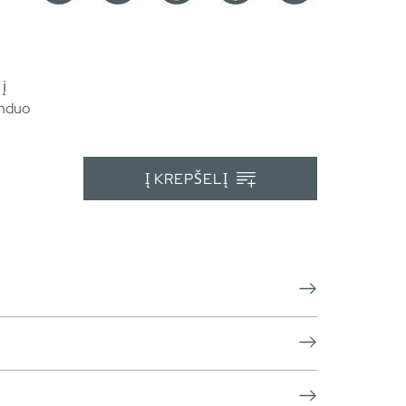
 į
anduo
Į KREPŠELĮ