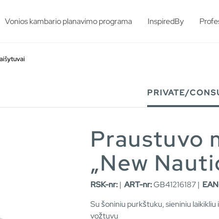
esults.
Vonios kambario planavimo programa
InspiredBy
Profe
aišytuvai
PRIVATE/CONS
Praustuvo 
„New Nauti
RSK-nr:
|
ART-nr:
GB41216187 |
EAN-
Su šoniniu purkštuku, sieniniu laikikli
vožtuvu