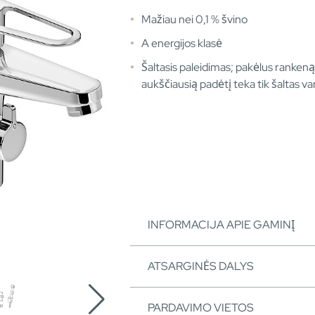
Mažiau nei 0,1 % švino
A energijos klasė
Šaltasis paleidimas; pakėlus rankeną
aukščiausią padėtį teka tik šaltas v
INFORMACIJA APIE GAMINĮ
ATSARGINĖS DALYS
PARDAVIMO VIETOS