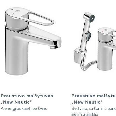
Praustuvo maišytuvas
Praustuvo maišytu
„New Nautic“
„New Nautic“
A energijos klasė, be švino
Be švino, su šoniniu purk
sieniniu laikikliu