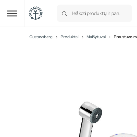
Type 1 or more characters for r
Skip to main content
Gustavsberg
Produktai
Maišytuvai
Praustuvo m