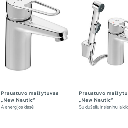
Praustuvo maišytuvas
Praustuvo maišytu
„New Nautic“
„New Nautic“
A energijos klasė
Su dušeliu ir sieninu laikik