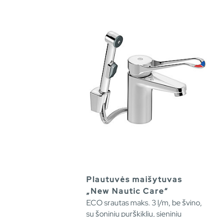
Plautuvės maišytuvas
„New Nautic Care“
ECO srautas maks. 3 l/m, be švino,
su šoniniu purškikliu, sieniniu