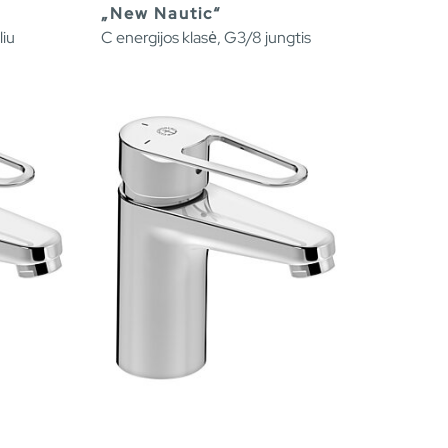
„New Nautic“
liu
C energijos klasė, G3/8 jungtis