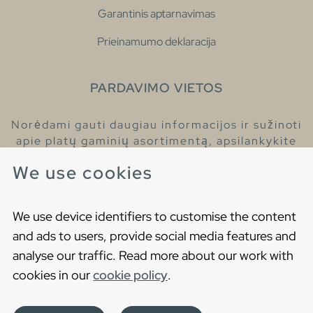
Garantinis aptarnavimas
Prieinamumo deklaracija
PARDAVIMO VIETOS
Norėdami gauti daugiau informacijos ir sužinoti
apie platų gaminių asortimentą, apsilankykite
pas mūsų prekybos atstovus.
We use cookies
Raskite artimiausią prekybos atstovą
We use device identifiers to customise the content
and ads to users, provide social media features and
analyse our traffic. Read more about our work with
cookies in our
cookie policy
.
Copyright © 2021 Gustavsberg. All Rights Reserved