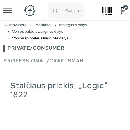
0
Skip to main content
Type 1 or more characters for results.
Gustavsberg
Produktai
Atsarginės dalys
Vonios baldų atsarginės dalys
Vonios spintelės atsarginės dalys
PRIVATE/CONSUMER
PROFESSIONAL/CRAFTSMAN
Stalčiaus priekis, „Logic“
1822