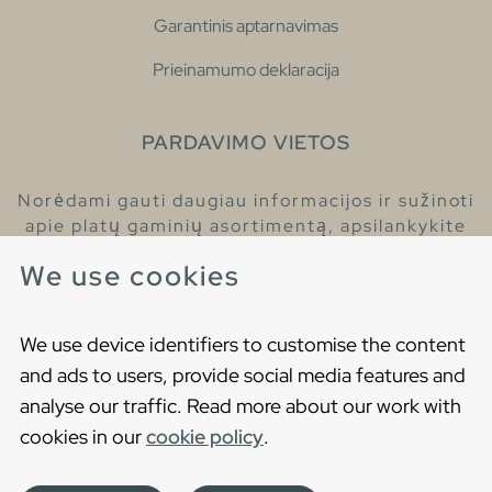
Garantinis aptarnavimas
Prieinamumo deklaracija
PARDAVIMO VIETOS
Norėdami gauti daugiau informacijos ir sužinoti
apie platų gaminių asortimentą, apsilankykite
pas mūsų prekybos atstovus.
We use cookies
Raskite artimiausią prekybos atstovą
We use device identifiers to customise the content
and ads to users, provide social media features and
analyse our traffic. Read more about our work with
cookies in our
cookie policy
.
Copyright © 2021 Gustavsberg. All Rights Reserved