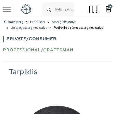
0
Skip to main content
Type 1 or more characters for results.
Gustavsberg
Produktai
Atsarginės dalys
Unitazų atsarginės dalys
Potinklinio rėmo atsarginės dalys
PRIVATE/CONSUMER
PROFESSIONAL/CRAFTSMAN
Tarpiklis