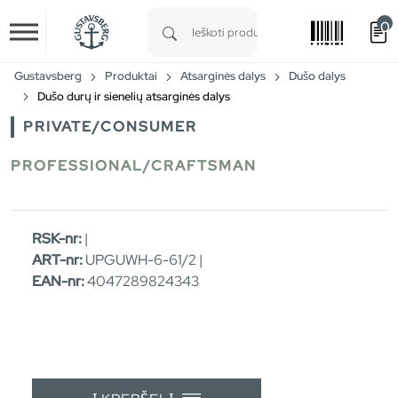
0
Skip to main content
Type 1 or more characters for results.
Gustavsberg
Produktai
Atsarginės dalys
Dušo dalys
Dušo durų ir sienelių atsarginės dalys
PRIVATE/CONSUMER
PROFESSIONAL/CRAFTSMAN
RSK-nr:
|
ART-nr:
UPGUWH-6-61/2 |
EAN-nr:
4047289824343