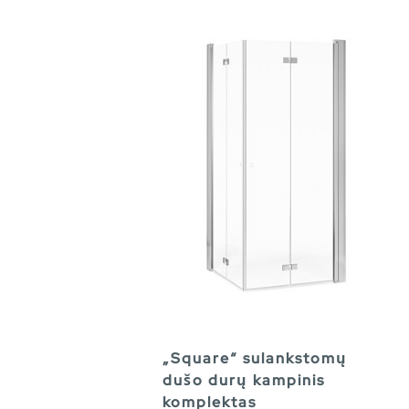
„Square“ sulankstomų
dušo durų kampinis
komplektas