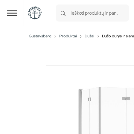
Type 1 or more characters for r
Skip to main content
Gustavsberg
Produktai
Dušai
Dušo durys ir sien