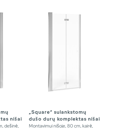
tomų
„Square“ sulankstomų
tas nišai
dušo durų komplektas nišai
m, dešinė,
Montavimui nišoje, 80 cm, kairė,