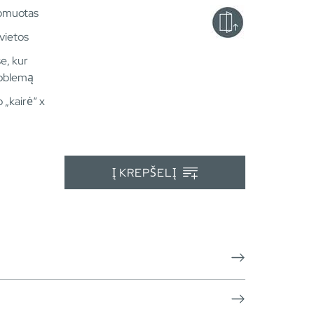
romuotas
vietos
e, kur
roblemą
 „kairė“ x
Į KREPŠELĮ