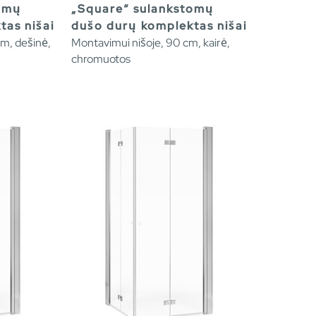
tomų
„Square“ sulankstomų
tas nišai
dušo durų komplektas nišai
cm, dešinė,
Montavimui nišoje, 90 cm, kairė,
chromuotos