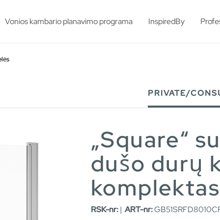
esults.
Vonios kambario planavimo programa
InspiredBy
Profe
elės
PRIVATE/CONS
„Square“ s
dušo durų 
komplektas
RSK-nr:
|
ART-nr:
GB51SRFD8010CR