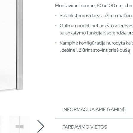
Montavimui kampe, 80 x 100 cm, ch
Sulankstomos durys, užima mažiau 
Galima naudoti net ankštose erdvės
sulankstymo funkcija išsprendžia p
Kampinė konfigūracija nurodyta kaip
„dešinė“, žiūrint stovint prieš dušą
INFORMACIJA APIE GAMINĮ
PARDAVIMO VIETOS