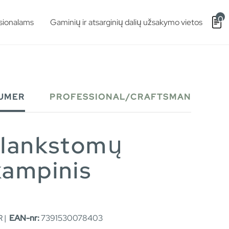
0
sionalams
Gaminių ir atsarginių dalių užsakymo vietos
UMER
PROFESSIONAL/CRAFTSMAN
ulankstomų
kampinis
 |
EAN-nr:
7391530078403