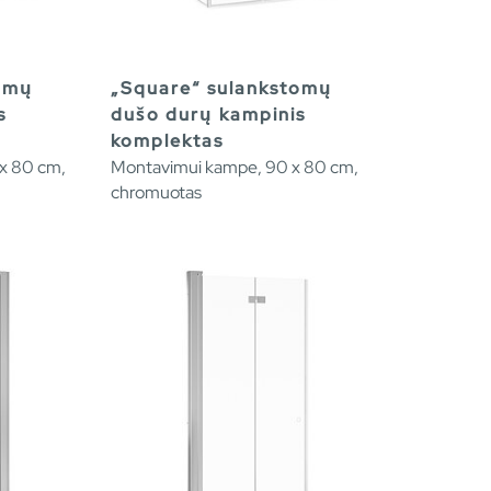
tomų
„Square“ sulankstomų
s
dušo durų kampinis
komplektas
x 80 cm,
Montavimui kampe, 90 x 80 cm,
chromuotas