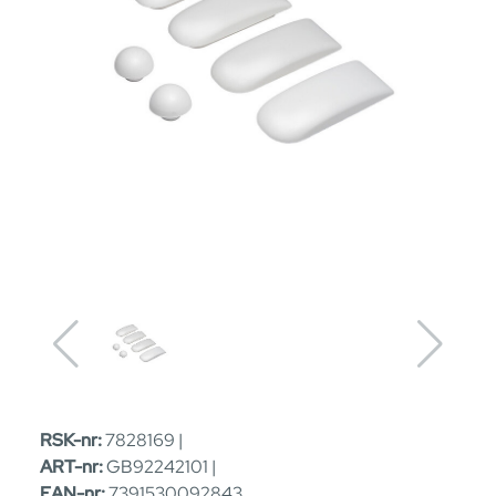
RSK-nr:
7828169 |
ART-nr:
GB92242101 |
EAN-nr:
7391530092843