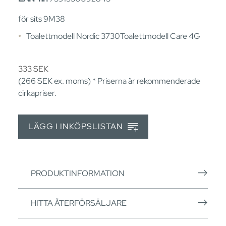
för sits 9M38
Toalettmodell Nordic 3730Toalettmodell Care 4G
333
SEK
(266
SEK
ex. moms) * Priserna är rekommenderade
cirkapriser.
LÄGG I INKÖPSLISTAN
PRODUKTINFORMATION
HITTA ÅTERFÖRSÄLJARE