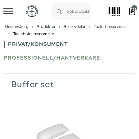
0
Skip to main content
Type 1 or more characters for results.
Gustavsberg
Produkter
Reservdelar
Toalett reservdelar
Toalettstol reservdelar
PRIVAT/KONSUMENT
PROFESSIONELL/HANTVERKARE
Buffer set