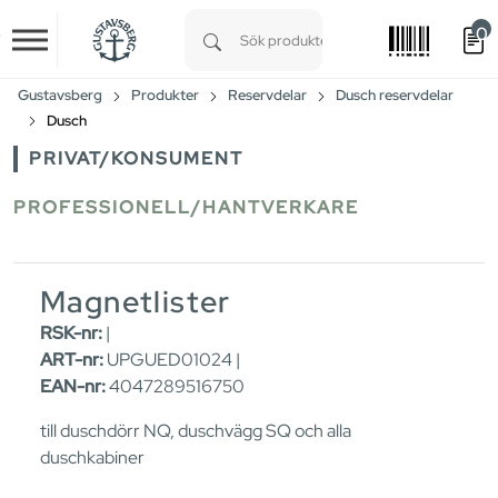
0
Skip to main content
Type 1 or more characters for results.
Gustavsberg
Produkter
Reservdelar
Dusch reservdelar
Dusch
PRIVAT/KONSUMENT
PROFESSIONELL/HANTVERKARE
Magnetlister
RSK-nr:
|
ART-nr:
UPGUED01024 |
EAN-nr:
4047289516750
till duschdörr NQ, duschvägg SQ och alla
duschkabiner