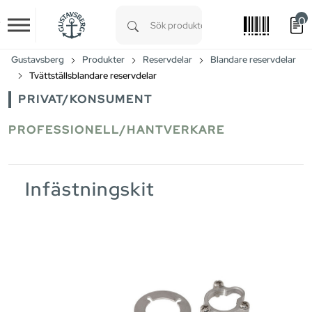
0
Skip to main content
Type 1 or more characters for results.
Gustavsberg
Produkter
Reservdelar
Blandare reservdelar
Tvättställsblandare reservdelar
PRIVAT/KONSUMENT
PROFESSIONELL/HANTVERKARE
Infästningskit