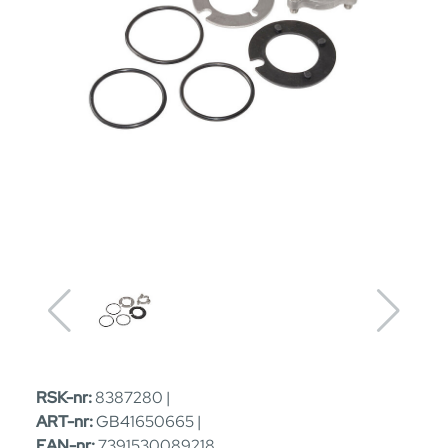
RSK-nr:
8387280 |
ART-nr:
GB41650665 |
EAN-nr:
7391530089218