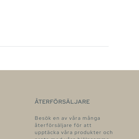
ÅTERFÖRSÄLJARE
Besök en av våra många
återförsäljare för att
upptäcka våra produkter och