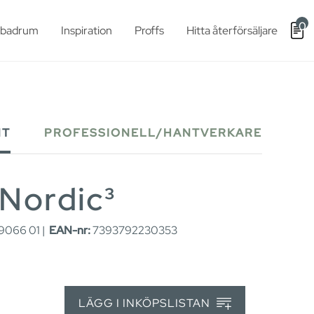
0
t badrum
Inspiration
Proffs
Hitta återförsäljare
NT
PROFESSIONELL/HANTVERKARE
Nordic³
066 01 |
EAN-nr:
7393792230353
LÄGG I INKÖPSLISTAN