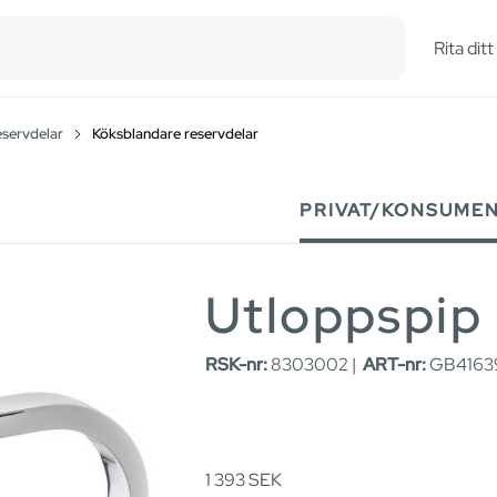
esults.
Rita dit
eservdelar
Köksblandare reservdelar
PRIVAT/KONSUME
Utloppspip 
RSK-nr:
8303002 |
ART-nr:
GB41639
1 393
SEK