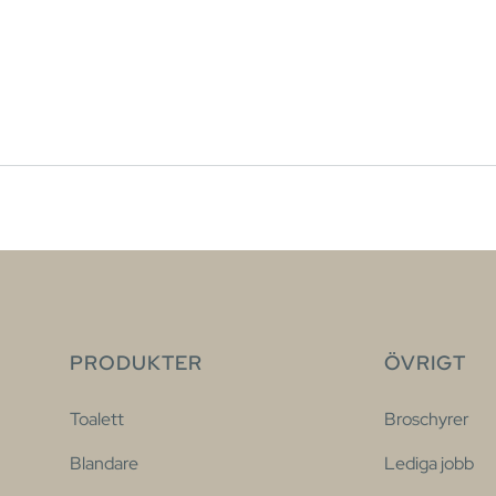
PRODUKTER
ÖVRIGT
Toalett
Broschyrer
Blandare
Lediga jobb