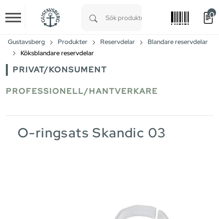
0
Skip to main content
Type 1 or more characters for results.
Gustavsberg
Produkter
Reservdelar
Blandare reservdelar
Köksblandare reservdelar
PRIVAT/KONSUMENT
PROFESSIONELL/HANTVERKARE
O-ringsats Skandic 03