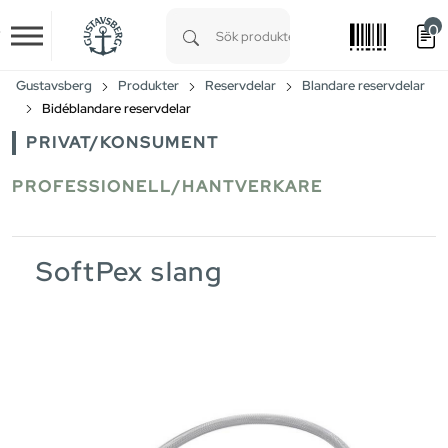
0
Skip to main content
Type 1 or more characters for results.
Gustavsberg
Produkter
Reservdelar
Blandare reservdelar
Bidéblandare reservdelar
PRIVAT/KONSUMENT
PROFESSIONELL/HANTVERKARE
SoftPex slang