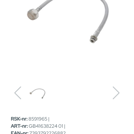
RSK-nr:
8591965 |
ART-nr:
GB41638224 01 |
EAN-nr:
7393792226882