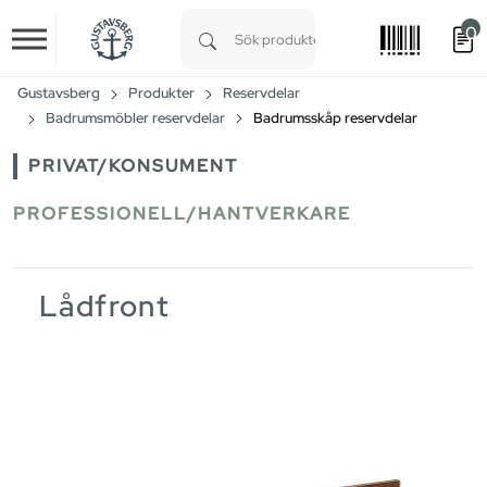
0
Skip to main content
Type 1 or more characters for results.
Gustavsberg
Produkter
Reservdelar
Badrumsmöbler reservdelar
Badrumsskåp reservdelar
PRIVAT/KONSUMENT
PROFESSIONELL/HANTVERKARE
Lådfront