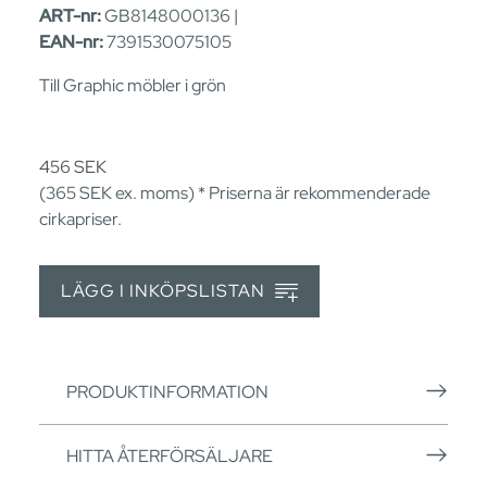
ART-nr:
GB8148000136 |
EAN-nr:
7391530075105
Till Graphic möbler i grön
456
SEK
(365
SEK
ex. moms) * Priserna är rekommenderade
cirkapriser.
LÄGG I INKÖPSLISTAN
PRODUKTINFORMATION
HITTA ÅTERFÖRSÄLJARE