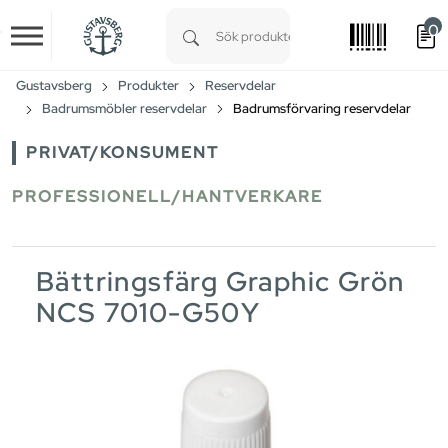
0
Skip to main content
Type 1 or more characters for results.
Gustavsberg
Produkter
Reservdelar
Badrumsmöbler reservdelar
Badrumsförvaring reservdelar
PRIVAT/KONSUMENT
PROFESSIONELL/HANTVERKARE
Bättringsfärg Graphic Grön
NCS 7010-G50Y