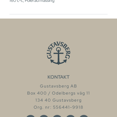
160 c-c, Polerad mässing
KONTAKT
Gustavsberg AB
Box 400 / Odelbergs väg 11
134 40 Gustavsberg
Org. nr: 556441-9918