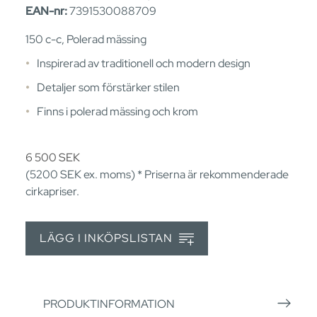
EAN-nr:
7391530088709
150 c-c, Polerad mässing
Inspirerad av traditionell och modern design
Detaljer som förstärker stilen
Finns i polerad mässing och krom
6 500
SEK
(5200
SEK
ex. moms) * Priserna är rekommenderade
cirkapriser.
LÄGG I INKÖPSLISTAN
PRODUKTINFORMATION