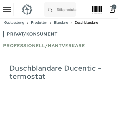
0
Skip to main content
Type 1 or more characters for results.
Gustavsberg
Produkter
Blandare
Duschblandare
PRIVAT/KONSUMENT
PROFESSIONELL/HANTVERKARE
Duschblandare Ducentic -
termostat